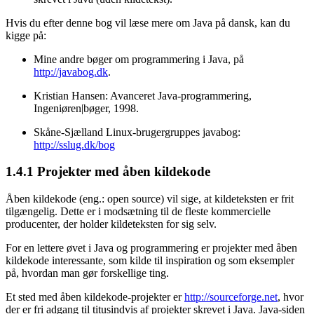
Hvis du efter denne bog vil læse mere om Java på dansk, kan du
kigge på:
Mine andre bøger om programmering i Java, på
http://javabog.dk
.
Kristian Hansen: Avanceret Java-programmering,
Ingeniøren|bøger, 1998.
Skåne-Sjælland Linux-brugergruppes javabog:
http://sslug.dk/bog
1.4.1
Projekter med åben kildekode
Åben kildekode (eng.: open source) vil sige, at kildeteksten er frit
tilgængelig. Dette er i modsætning til de fleste kommercielle
producenter, der holder kildeteksten for sig selv.
For en lettere øvet i Java og programmering er projekter med åben
kildekode interessante, som kilde til inspiration og som eksempler
på, hvordan man gør forskellige ting.
Et sted med åben kildekode-projekter er
http://sourceforge.net
, hvor
der er fri adgang til titusindvis af projekter skrevet i Java. Java-siden