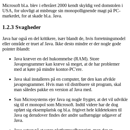
Microsoft bl.a. blev i efteråret 2000 kendt skyldig ved domstolen i
USA, for ulovligt at misbruge sin monopollignende magt på PC-
markedet, for at skade bl.a. Java.
1.2.3
Svagheder
Java har også en del kritikere, især blandt de, hvis forretningsmodel
eller område er truet af Java. Ikke desto mindre er der nogle gode
pointer iblandt:
Java kræver en del hukommelse (RAM). Store
Javaprogrammer kan kræve så meget, at de har problemer
med at køre på mindre kontor-PC'ere.
Java skal installeres på en computer, før den kan afvikle
javaprogrammer. Hvis man vil distribuere sit program, skal
man således pakke en version af Java med.
Sun Microsystems ejer Java og nogle frygter, at det vil udvikle
sig til et monopol som Microsoft. Indtil videre har de dog
opført sig eksemplarisk og bl.a. frigivet hele kildeteksten til
Java og derudover findes der andre uafhængige udgaver af
Java.