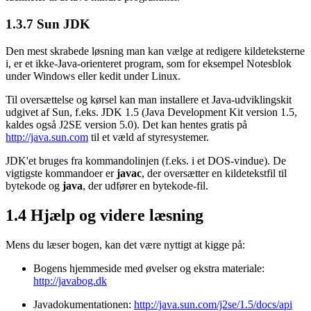
1.3.7
Sun JDK
Den mest skrabede løsning man kan vælge at redigere kildeteksterne
i, er et ikke-Java-orienteret program, som for
eksempel
Notesblok
under Windows eller kedit under Linux.
Til oversættelse og kørsel kan man installere et Java-udviklingskit
udgivet af Sun, f.eks. JDK 1.5 (Java Development Kit version 1.5,
kaldes også J2SE version 5.0). Det kan hentes gratis på
http://java.sun.com
til et væld af styresystemer.
JDK'et bruges fra kommandolinjen (f.eks. i et DOS-vindue). De
vigtigste kommandoer er
javac
, der oversætter en kildetekstfil til
bytekode og
java
, der udfører en bytekode-fil.
1.4
Hjælp og videre læsning
Mens du læser bogen, kan det være nyttigt at kigge på:
Bogens hjemmeside med øvelser og ekstra materiale:
http://javabog.dk
Javadokumentationen:
http://java.sun.com/j2se/1.5/docs/api