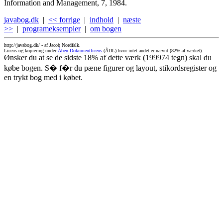
Information and Management, 7, 1984.
javabog.dk
|
<< forrige
|
indhold
|
næste
>>
|
programeksempler
|
om bogen
http://javabog.dk/ -
af Jacob Nordfalk.
Licens og kopiering under
Åben Dokumentlicens
(ÅDL) hvor intet andet er nævnt (82% af værket).
Ønsker du at se de sidste 18% af dette værk (199974 tegn) skal du
købe bogen. S� f�r du pæne figurer og layout, stikordsregister og
en trykt bog med i købet.