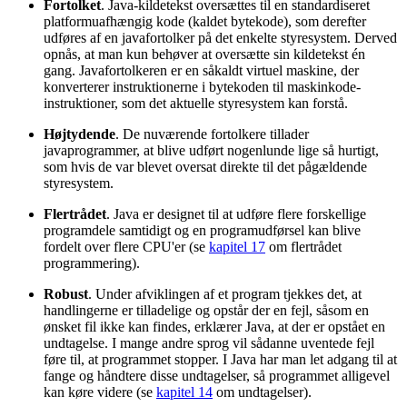
Fortolket
. Java-kildetekst oversættes til en standardiseret
platformuafhængig kode (kaldet bytekode), som derefter
udføres af en javafortolker på det enkelte styresystem. Derved
opnås, at man kun behøver at oversætte sin kildetekst én
gang. Javafortolkeren er en såkaldt virtuel maskine, der
konverterer instruktionerne i bytekoden til maskinkode-
instruktioner, som det aktuelle styresystem kan forstå.
Højtydende
. De nuværende fortolkere tillader
javaprogrammer, at blive udført nogenlunde lige så hurtigt,
som hvis de var blevet oversat direkte til det pågældende
styresystem.
Flertrådet
. Java er designet til at udføre flere forskellige
programdele samtidigt og en programudførsel kan blive
fordelt over flere CPU'er (se
kapitel 17
om flertrådet
programmering).
Robust
. Under afviklingen af et program tjekkes det, at
handlingerne er tilladelige og opstår der en fejl, såsom en
ønsket fil ikke kan findes, erklærer Java, at der er opstået en
undtagelse. I mange andre sprog vil sådanne uventede fejl
føre til, at programmet stopper. I Java har man let adgang til at
fange og håndtere disse undtagelser, så programmet alligevel
kan køre videre (se
kapitel 14
om undtagelser).