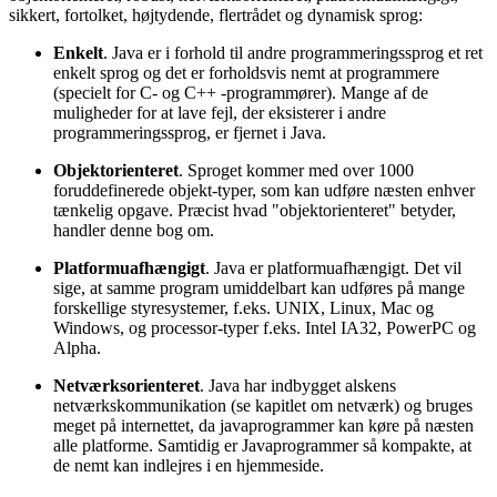
sikkert, fortolket, højtydende, flertrådet og dynamisk sprog:
Enkelt
. Java er i forhold til andre programmeringssprog et ret
enkelt sprog og det er forholdsvis nemt at programmere
(specielt for C- og C++ -programmører). Mange af de
muligheder for at lave fejl, der eksisterer i andre
programmeringssprog, er fjernet i Java.
Objektorienteret
. Sproget kommer med over 1000
foruddefinerede objekt-typer, som kan udføre næsten enhver
tænkelig opgave. Præcist hvad "objektorienteret" betyder,
handler denne bog om.
Platformuafhængigt
. Java er platformuafhængigt. Det vil
sige, at samme program umiddelbart kan udføres på mange
forskellige styresystemer, f.eks. UNIX, Linux, Mac og
Windows, og processor-typer f.eks. Intel IA32, PowerPC og
Alpha.
Netværksorienteret
. Java har indbygget alskens
netværkskommunikation (se kapitlet om netværk) og bruges
meget på internettet, da javaprogrammer kan køre på næsten
alle platforme. Samtidig er Javaprogrammer så kompakte, at
de nemt kan indlejres i en hjemmeside.