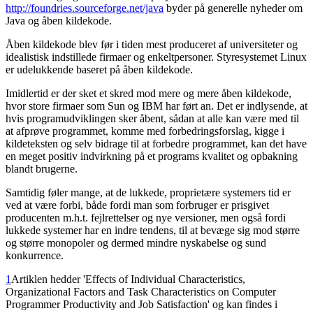
http://foundries.sourceforge.net/java
byder på generelle nyheder om
Java og åben kildekode.
Åben kildekode blev før i tiden mest produceret af universiteter og
idealistisk indstillede firmaer og enkeltpersoner. Styresystemet Linux
er udelukkende baseret på åben kildekode.
Imidlertid er der sket et skred mod mere og mere åben kildekode,
hvor store firmaer som Sun og IBM har ført an. Det er indlysende, at
hvis programudviklingen sker åbent, sådan at alle kan være med til
at afprøve programmet, komme med forbedringsforslag, kigge i
kildeteksten og selv bidrage til at forbedre programmet, kan det have
en meget positiv indvirkning på et programs kvalitet og opbakning
blandt brugerne.
Samtidig føler mange, at de lukkede, proprietære systemers tid er
ved at være forbi, både fordi man som forbruger er prisgivet
producenten m.h.t. fejlrettelser og nye versioner, men også fordi
lukkede systemer har en indre tendens, til at bevæge sig mod større
og større monopoler og dermed mindre nyskabelse og sund
konkurrence.
1
Artiklen hedder 'Effects of Individual Characteristics,
Organizational Factors and Task Characteristics on Computer
Programmer Productivity and Job Satisfaction' og kan findes i