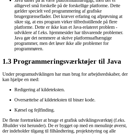
Java satser på at være platformuafhængigt, men der er
alligevel små forskelle på de forskellige platforme. Dette
gælder specielt ved programmering af grafiske
brugergrænseflader. Det kræver erfaring og afprøvning at
sikre sig, at ens program virker tilfredsstillende på flere
platforme. Dette er ikke kun et Java-relateret problem -
udviklere af f.eks. hjemmesider har tilsvarende problemer.
Java gør det nemmere at skrive platformuafhængige
programmer, men det løser ikke alle problemer for
programmøren.
1.3
Programmeringsværktøjer til Java
Under programudviklingen har man brug for arbejdsredskaber, der
kan hjælpe en med:
Redigering af kildeteksten.
Oversættelse af kildeteksten til binær kode.
Kørsel og fejlfinding.
De fleste foretrækker at bruge et grafisk udviklingsværktøj (f.eks.
JBuilder vist herunder). De er bygget op med en menulinje øverst,
der indeholder tilgang til filhåndtering, projektstyring og alle