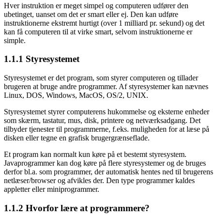
Hver instruktion er meget simpel og computeren udfører den
ubetinget, uanset om det er smart eller ej. Den kan udføre
instruktionerne ekstremt hurtigt (over 1 milliard pr. sekund) og det
kan få computeren til at virke smart, selvom instruktionerne er
simple.
1.1.1
Styresystemet
Styresystemet er det program, som styrer computeren og tillader
brugeren at bruge andre programmer. Af styresystemer kan nævnes
Linux, DOS, Windows, MacOS, OS/2, UNIX.
Styresystemet styrer computerens hukommelse og eksterne enheder
som skærm, tastatur, mus, disk, printere og netværksadgang. Det
tilbyder tjenester til programmerne, f.eks. muligheden for at læse på
disken eller tegne en grafisk brugergrænseflade.
Et program kan normalt kun køre på et bestemt styresystem.
Javaprogrammer kan dog køre på flere styresystemer og de bruges
derfor bl.a. som programmer, der automatisk hentes ned til brugerens
netlæser/browser og afvikles der. Den type programmer kaldes
appletter eller miniprogrammer.
1.1.2
Hvorfor lære at programmere?