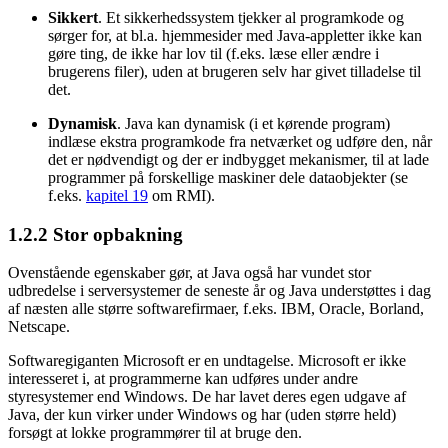
Sikkert
. Et sikkerhedssystem tjekker al programkode og
sørger for, at bl.a. hjemmesider med Java-appletter ikke kan
gøre ting, de ikke har lov til (f.eks. læse eller ændre i
brugerens filer), uden at brugeren selv har givet tilladelse til
det.
Dynamisk
. Java kan dynamisk (i et kørende program)
indlæse ekstra programkode fra netværket og udføre den, når
det er nødvendigt og der er indbygget mekanismer, til at lade
programmer på forskellige maskiner dele dataobjekter (se
f.eks.
kapitel 19
om RMI).
1.2.2
Stor opbakning
Ovenstående egenskaber gør, at Java også har vundet stor
udbredelse i serversystemer de seneste år og Java understøttes i dag
af næsten alle større softwarefirmaer, f.eks. IBM, Oracle, Borland,
Netscape.
Softwaregiganten Microsoft er en undtagelse. Microsoft er ikke
interesseret i, at programmerne kan udføres under andre
styresystemer end Windows. De har lavet deres egen udgave af
Java, der kun virker under Windows og har (uden større held)
forsøgt at lokke programmører til at bruge den.