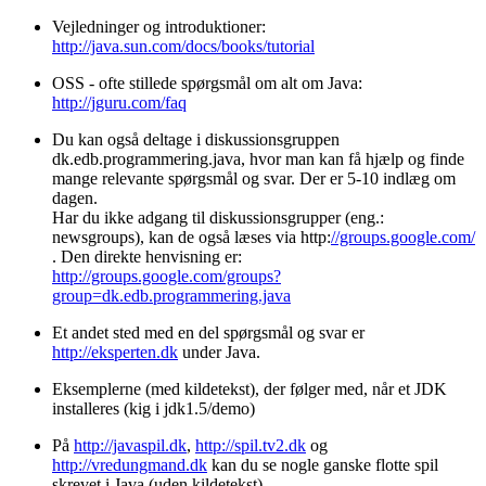
Vejledninger og introduktioner:
http://java.sun.com/docs/books/tutorial
OSS - ofte stillede spørgsmål om alt om Java:
http://jguru.com/faq
Du kan også deltage i diskussionsgruppen
dk.edb.programmering.java, hvor man kan få hjælp og finde
mange relevante spørgsmål og svar. Der er 5-10 indlæg om
dagen.
Har du ikke adgang til diskussionsgrupper (eng.:
newsgroups), kan de også læses via http:
//groups.google.com/
. Den direkte henvisning er:
http://groups.google.com/groups?
group=dk.edb.programmering.java
Et andet sted med en del spørgsmål og svar er
http://eksperten.dk
under Java.
Eksemplerne (med kildetekst), der følger med, når et JDK
installeres (kig i jdk1.5/demo)
På
http://javaspil.dk
,
http://spil.tv2.dk
og
http://vredungmand.dk
kan du se nogle ganske flotte spil
skrevet i Java (uden kildetekst).