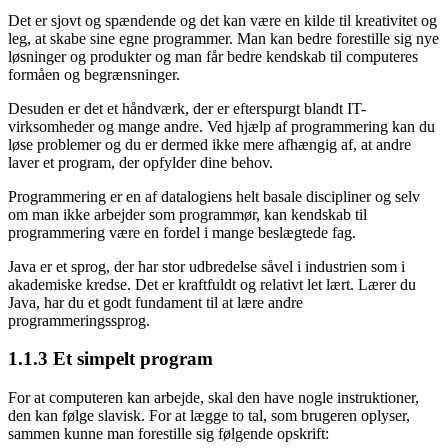
Det er sjovt og spændende og det kan være en kilde til kreativitet og
leg, at skabe sine egne programmer. Man kan bedre forestille sig nye
løsninger og produkter og man får bedre kendskab til computeres
formåen og begrænsninger.
Desuden er det et håndværk, der er efterspurgt blandt IT-
virksomheder og mange andre. Ved hjælp af programmering kan du
løse problemer og du er dermed ikke mere afhængig af, at andre
laver et program, der opfylder dine behov.
Programmering er en af datalogiens helt basale discipliner og selv
om man ikke arbejder som programmør, kan kendskab til
programmering være en fordel i mange beslægtede fag.
Java er et sprog, der har stor udbredelse såvel i industrien som i
akademiske kredse. Det er kraftfuldt og relativt let lært. Lærer du
Java, har du et godt fundament til at lære andre
programmeringssprog.
1.1.3
Et simpelt program
For at computeren kan arbejde, skal den have nogle instruktioner,
den kan følge slavisk. For at lægge to tal, som brugeren oplyser,
sammen kunne man forestille sig følgende opskrift: