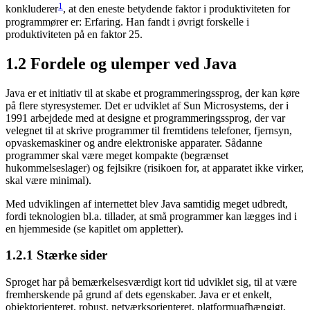
1
konkluderer
, at den eneste betydende faktor i produktiviteten for
programmører er: Erfaring. Han fandt i øvrigt forskelle i
produktiviteten på en faktor 25.
1.2
Fordele og ulemper ved Java
Java er et initiativ til at skabe et programmeringssprog, der kan køre
på flere styresystemer. Det er udviklet af Sun Microsystems, der i
1991 arbejdede med at designe et programmeringssprog, der var
velegnet til at skrive programmer til fremtidens telefoner, fjernsyn,
opvaskemaskiner og andre elektroniske apparater. Sådanne
programmer skal være meget kompakte (begrænset
hukommelseslager) og fejlsikre (risikoen for, at apparatet ikke virker,
skal være minimal).
Med udviklingen af internettet blev Java samtidig meget udbredt,
fordi teknologien bl.a. tillader, at små programmer kan lægges ind i
en hjemmeside (se kapitlet om appletter).
1.2.1
Stærke sider
Sproget har på bemærkelsesværdigt kort tid udviklet sig, til at være
fremherskende på grund af dets egenskaber. Java er et enkelt,
objektorienteret, robust, netværksorienteret, platformuafhængigt,