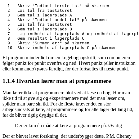
  1   Skriv "Indtast første tal" på skærmen

  2   Læs tal fra tastaturet

  3   Gem tal i lagerplads A

  4   Skriv "Indtast andet tal" på skærmen

  5   Læs tal fra tastaturet

  6   Gem tal i lagerplads B

  7   Læg indhold af lagerplads A og indhold af lagerpl
  8   Gem resultat i lagerplads C

  9   Skriv "Summen er:" på skærmen

  10  Skriv indhold af lagerplads C på skærmen
Et program minder lidt om en kogebogsopskrift, som computeren
følger punkt for punkt ovenfra og ned. Hvert punkt (eller instruktion
eller kommando) gøres færdigt, før der fortsættes til næste punkt.
1.1.4
Hvordan lærer man at programmere
Man lærer ikke at programmere blot ved at læse en bog. Har man
ikke tid til at øve sig og eksperimentere med det man læser om,
spilder man bare sin tid. For de fleste kræver det en stor
arbejdsindsats at lære, at programmere og for alle tager det lang tid,
før de bliver rigtig dygtige til det.
Der er kun én måde at lære at programmere på: Øv dig
Der er blevet lavet forskning, der underbygger dette. P.M. Cheney