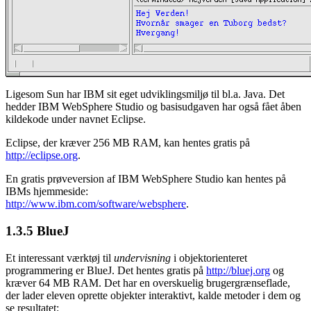
Ligesom Sun har IBM sit eget udviklingsmiljø til bl.a. Java. Det
hedder IBM WebSphere Studio og basisudgaven har også fået åben
kildekode under navnet Eclipse.
Eclipse, der kræver 256 MB RAM, kan hentes gratis på
http://eclipse.org
.
En gratis prøveversion af IBM WebSphere Studio kan hentes på
IBMs hjemmeside:
http://www.ibm.com/software/websphere
.
1.3.5
BlueJ
Et interessant værktøj til
undervisning
i objektorienteret
programmering er BlueJ. Det hentes gratis på
http://bluej.org
og
kræver 64 MB RAM. Det har en overskuelig brugergrænseflade,
der lader eleven oprette objekter interaktivt, kalde metoder i dem og
se resultatet: