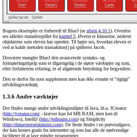
Bogens eksempler er forberedt til BlueJ (se
afsnit 4.10.1
). Ovenfor
ses således matadorspillet fra
kapitel 5
. Øverst er klasserne, nederst
objekterne som eleven har oprettet. Til højre ses, hvordan eleven er
ved at kalde metoden transaktion() på spilleren Jacob.
Desværre mangler BlueJ den avancerede syntaks- og
formateringshjælp som er tilgængelig i de større værktøjer og som,
efter forfatterens erfaring, er af afgørende betydning for begyndere.
Den er derfor fin som supplement men kan
ikke
erstatte et "rigtigt"
udviklingsværktøj.
1.3.6
Andre værktøjer
Der findes mange andre udviklingsmiljøer til Java, bl.a. JCreator
(
http://jcreator.com/
- kræver kun 64 MB RAM, men kun til
Windows), IntelliJ (
http://jetbrains.com
) og Simplicity
(
http://datarepresentations.com
). De fleste findes i en prøveudgave,
der kan hentes gratis fra internettet og som har alle de nødvendige
faciliteter til at lave mindre programmer.