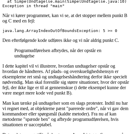
  at SimpelUndtagelse.main(SimpelUndtagelse.java:10)

Exception in thread "main"
Når vi kører programmet, kan vi se, at det stopper mellem punkt B
og C med en fejl:
java.lang.ArrayIndexOutOfBoundsException: 5 >= 0
Den efterfølgende kode udføres ikke og vi når aldrig punkt C.
Programudførelsen afbrydes, når der opstår en
undtagelse
I dette kapitel vil vi illustrere, hvordan undtagelser opstår og
hvordan de håndteres. Af plads- og overskuelighedshensyn er
eksemplerne ret små og undtagelseshåndtering derfor ikke specielt
nødvendig. Man skal forestille sig større situationer, hvor der opstår
fejl, der ikke lige er til at gennemskue (i dette eksempel kunne der
være meget mere kode ved punkt B).
Man kan tænke på undtagelser som en slags protester. Indtil nu har
vi regnet med, at objekterne pænt "parerede ordre", når vi gav dem
kommandoer eller spørgsmål (kaldte metoder). Fra nu af kan
metoderne "spænde ben" og afbryde programudførelsen, hvis
situationen er uacceptabel.