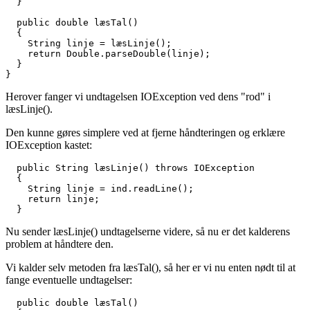
  }

  public double læsTal()

  {

    String linje = læsLinje();

    return Double.parseDouble(linje);

  }

}
Herover fanger vi undtagelsen IOException ved dens "rod" i
læsLinje().
Den kunne gøres simplere ved at fjerne håndteringen og erklære
IOException kastet:
  public String læsLinje() throws IOException

  {

    String linje = ind.readLine();

    return linje;

  }
Nu sender læsLinje() undtagelserne videre, så nu er det kalderens
problem at håndtere den.
Vi kalder selv metoden fra læsTal(), så her er vi nu enten nødt til at
fange eventuelle undtagelser:
  public double læsTal()
