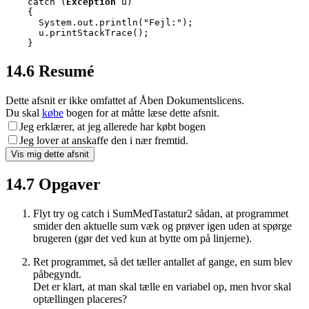
    catch (
Exception
 u)

    {

      System.out.println("Fejl:");

      u.printStackTrace();

    }
14.6
Resumé
Dette afsnit er ikke omfattet af Åben Dokumentslicens.
Du skal
købe
bogen for at måtte læse dette afsnit.
Jeg erklærer, at jeg allerede har købt bogen
Jeg lover at anskaffe den i nær fremtid.
14.7
Opgaver
Flyt try og catch i SumMedTastatur2 sådan, at programmet
smider den aktuelle sum væk og prøver igen uden at spørge
brugeren (gør det ved kun at bytte om på linjerne).
Ret programmet, så det tæller antallet af gange, en sum blev
påbegyndt.
Det er klart, at man skal tælle en variabel op, men hvor skal
optællingen placeres?