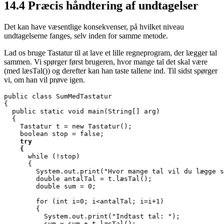
14.4
Præcis håndtering af undtagelser
Det kan have væsentlige konsekvenser, på hvilket niveau
undtagelserne fanges, selv inden for samme metode.
Lad os bruge Tastatur til at lave et lille regneprogram, der lægger tal
sammen. Vi spørger først brugeren, hvor mange tal det skal være
(med læsTal()) og derefter kan han taste tallene ind. Til sidst spørger
vi, om han vil prøve igen.
public class SumMedTastatur

{

  public static void main(String[] arg)

  {

    Tastatur t = new Tastatur();

    boolean stop = false;

try
{
      while (!stop)

      {

        System.out.print("Hvor mange tal vil du lægge s
        double antalTal = t.læsTal();

        double sum = 0;

        for (int i=0; i<antalTal; i=i+1)

        {

          System.out.print("Indtast tal: ");

          sum = sum + t.læsTal();
