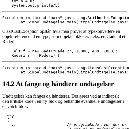
    int b = 0;

    System.out.print(a/b);
Exception in thread "main" java.lang.
ArithmeticExceptio
        at SimpelUndtagelse.main(SimpelUndtagelse.java:
ClassCastException opstår, hvis man prøver at typekonvertere en
objektreference til en type, som objektet ikke er, f.eks. en Gade til et
Rederi:
    Felt f = new Gade("Gade 2", 10000, 400, 1000);

    Rederi r = (Rederi) f;
Exception in thread "main" java.lang.
ClassCastException
        at SimpelUndtagelse.main(SimpelUndtagelse.java:
14.2
At fange og håndtere undtagelser
Undtagelser kan fanges og håndteres. Det gøres ved at indkapsle
den kritiske kode i en try-blok og behandle eventuelle undtagelser i
en catch-blok:
  try 

    ...                     // programkode hvor der er 
    ...                     // for at en undtagelse ops