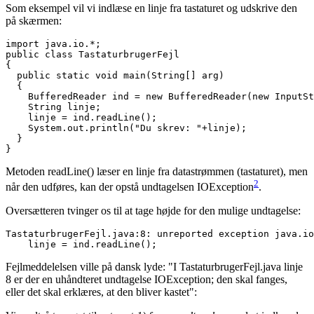
Som eksempel vil vi indlæse en linje fra tastaturet og udskrive den
på skærmen:
import java.io.*;

public class TastaturbrugerFejl 

{

  public static void main(String[] arg) 

  {

    BufferedReader ind = new BufferedReader(new InputSt
    String linje;

    linje = ind.readLine();

    System.out.println("Du skrev: "+linje);

  }

}
Metoden readLine() læser en linje fra datastrømmen (tastaturet), men
2
når den udføres, kan der opstå undtagelsen IOException
.
Oversætteren tvinger os til at tage højde for den mulige undtagelse:
TastaturbrugerFejl.java:8: unreported exception java.io
    linje = ind.readLine();
Fejlmeddelelsen ville på dansk lyde: "I TastaturbrugerFejl.java linje
8 er der en uhåndteret undtagelse IOException; den skal fanges,
eller det skal erklæres, at den bliver kastet":