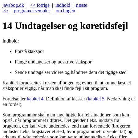
javabog.dk
|
<< forrige
|
indhold
|
næste
>>
|
programeksempler
|
om bogen
14
Undtagelser og køretidsfejl
Indhold:
Forstå stakspor
Fange undtagelser og udskrive stakspor
Sende undtagelser videre og håndtere dem det rigtige sted
Kapitlet forudsættes i resten af bogen og evnen til at kunne læse et
stakspor er vigtig, når man skal finde fejl i sit program.
Forudsætter
kapitel 4
, Definition af klasser (
kapitel 5
, Nedarvning er
en fordel).
Som programmør skal man tage højde for fejlsituationer, som kan
opstå, når programmet udføres. Det gælder f.eks. inddata fra
brugeren, der kan være anderledes, end man forventede (brugeren
indtaster f.eks. bogstaver et sted, hvor programmet forventer tal) og
adgang til ydre enheder, som kan være utilgængelige, f.eks. filer,