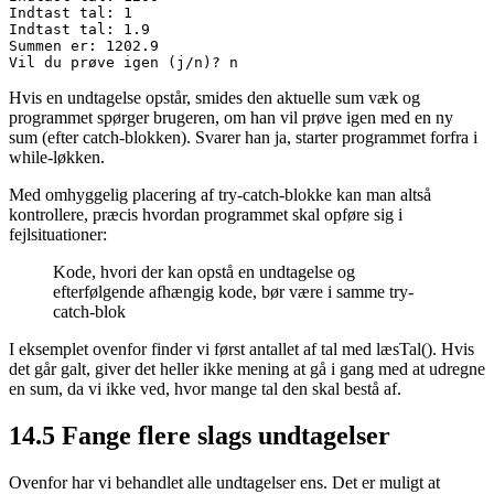
Indtast tal: 1

Indtast tal: 1.9

Summen er: 1202.9

Vil du prøve igen (j/n)? n
Hvis en undtagelse opstår, smides den aktuelle sum væk og
programmet spørger brugeren, om han vil prøve igen med en ny
sum (efter catch-blokken). Svarer han ja, starter programmet forfra i
while-løkken.
Med omhyggelig placering af try-catch-blokke kan man altså
kontrollere, præcis hvordan programmet skal opføre sig i
fejlsituationer:
Kode, hvori der kan opstå en undtagelse og
efterfølgende afhængig kode, bør være i samme try-
catch-blok
I eksemplet ovenfor finder vi først antallet af tal med læsTal(). Hvis
det går galt, giver det heller ikke mening at gå i gang med at udregne
en sum, da vi ikke ved, hvor mange tal den skal bestå af.
14.5
Fange flere slags undtagelser
Ovenfor har vi behandlet alle undtagelser ens. Det er muligt at