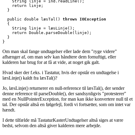
    String linje = ind.readLine();

    return linje;

  }

  public double læsTal()
 throws IOException
  {

    String linje = læsLinje();

    return Double.parseDouble(linje);

  }

}
Om man skal fange undtagelser eller lade dem "ryge videre"
afhænger af, om man selv kan håndtere dem fornuftigt, eller
kalderen har brug for at få at vide, at noget gik galt.
Hvad sker der f.eks. i Tastatur, hvis der opstår en undtagelse i
læsLinje() kaldt fra læsTal()?
Jo, læsLinje() returnerer en null-reference til læsTal(), der sender
denne reference til parseDouble(), der sandsynligvis "protesterer"
med en NullPointerException, for man kan ikke konvertere null til et
tal. Der opstår altså en følgefejl, fordi vi fortsætter, som om intet var
hændt.
I dette tilfælde må TastaturKasterUndtagelser altså siges at være
bedst, selvom den altså giver kalderen mere arbejde.