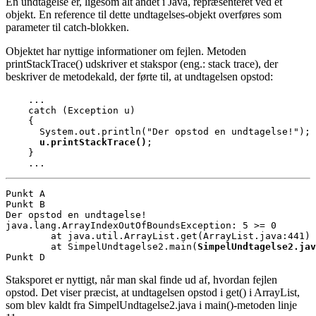
En undtagelse er, ligesom alt andet i Java, repræsenteret ved et
objekt. En reference til dette undtagelses-objekt overføres som
parameter til catch-blokken.
Objektet har nyttige informationer om fejlen. Metoden
printStackTrace() udskriver et stakspor
(
eng.: stack trace), der
beskriver de metodekald, der førte til, at undtagelsen opstod:
    ...

    catch (Exception u)

    {

      u.printStackTrace()
;

    }

    ...
Punkt A

Punkt B

Der opstod en undtagelse!

java.lang.ArrayIndexOutOfBoundsException: 5 >= 0

        at java.util.ArrayList.get(ArrayList.java:441)

        at SimpelUndtagelse2.main(
SimpelUndtagelse2.jav
Punkt D
Staksporet er nyttigt, når man skal finde ud af, hvordan fejlen
opstod. Det viser præcist, at undtagelsen opstod i get() i ArrayList,
som blev kaldt fra SimpelUndtagelse2.java i main()-metoden linje