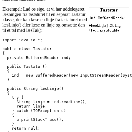
Eksempel: Lad os sige, at vi har uddelegeret
læsningen fra tastaturet til en separat Tastatur-
klasse, der kan læse en linje fra tastaturet med
læsLinje() eller læse en linje og omsætte den
til et tal med læsTal():
import java.io.*;

public class Tastatur

{

  private BufferedReader ind;

  public Tastatur()

  {

    ind = new BufferedReader(new InputStreamReader(Syst
  }

  public String læsLinje()

  {

    try {

      String linje = ind.readLine();

      return linje;

    } catch (IOException u)

    {

      u.printStackTrace();

    }

    return null;
