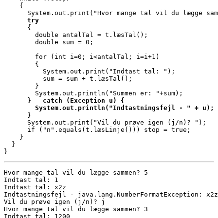
    {

      try 
      {

        double antalTal = t.læsTal();

        double sum = 0;

        for (int i=0; i<antalTal; i=i+1)

        {

          System.out.print("Indtast tal: ");

          sum = sum + t.læsTal();

        }

      }   catch (Exception u) {
        System.out.println("Indtastningsfejl - " + u);
      }

      System.out.print("Vil du prøve igen (j/n)? ");

      if ("n".equals(t.læsLinje())) stop = true;

    }

  }

}
Hvor mange tal vil du lægge sammen? 5

Indtast tal: 1

Indtastnings
fejl - java.lang.NumberFormatException: x2z

Vil du prøve igen (j/n)? j

Hvor mange tal vil du lægge sammen? 3

Indtast tal: 1200
