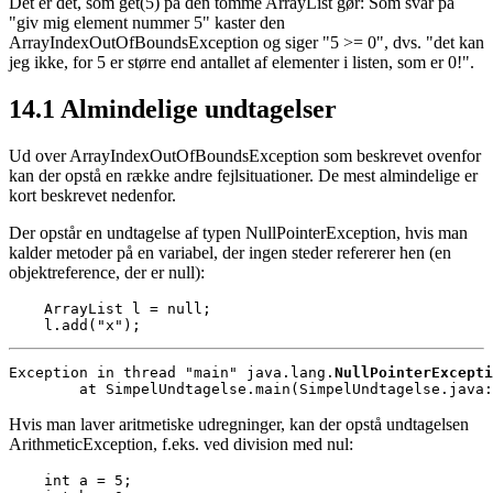
Det er det, som get(5) på den tomme ArrayList gør: Som svar på
"giv mig element nummer 5" kaster den
ArrayIndexOutOfBoundsException og siger "5 >= 0", dvs. "det kan
jeg ikke, for 5 er større end antallet af elementer i listen, som er 0!".
14.1
Almindelige undtagelser
Ud over ArrayIndexOutOfBoundsException som beskrevet ovenfor
kan der opstå en række andre fejlsituationer. De mest almindelige er
kort beskrevet nedenfor.
Der opstår en undtagelse af typen NullPointerException, hvis man
kalder metoder på en variabel, der ingen steder refererer hen (en
objektreference, der er null):
    ArrayList l = null;

    l.add("x");
Exception in thread "main" java.lang.
NullPointerExcepti
        at SimpelUndtagelse.main(SimpelUndtagelse.java:
Hvis man laver aritmetiske udregninger, kan der opstå undtagelsen
ArithmeticException, f.eks. ved division med nul:
    int a = 5;
