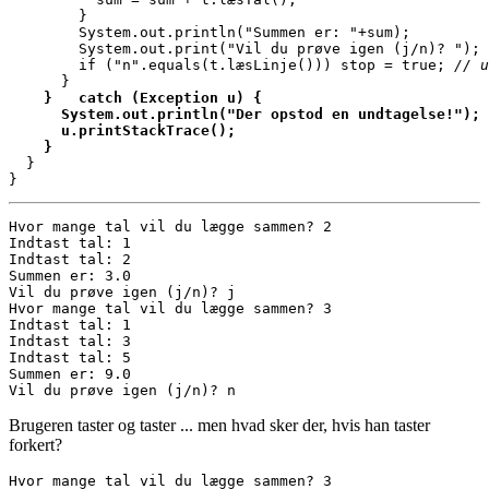
        }

        System.out.println("Summen er: "+sum);

        System.out.print("Vil du prøve igen (j/n)? ");

        if ("n".equals(t.læsLinje())) stop = true; 
// u
      }

}   catch (Exception u) {
  System.out.println("Der opstod en undtagelse!");
  u.printStackTrace();
}
  }

}
Hvor mange tal vil du lægge sammen? 2

Indtast tal: 1

Indtast tal: 2

Summen er: 3.0

Vil du prøve igen (j/n)? j

Hvor mange tal vil du lægge sammen? 3

Indtast tal: 1

Indtast tal: 3

Indtast tal: 5

Summen er: 9.0

Vil du prøve igen (j/n)? n
Brugeren taster og taster ... men hvad sker der, hvis han taster
forkert?
Hvor mange tal vil du lægge sammen? 3
