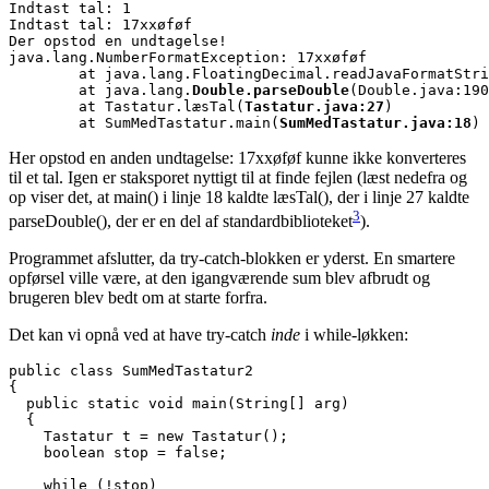
Indtast tal: 1

Indtast tal: 17xxøføf

Der opstod en undtagelse!

java.lang.NumberFormatException: 17xxøføf

        at java.lang.FloatingDecimal.readJavaFormatStri
        at java.lang.
Double.parseDouble
(Double.java:190
        at Tastatur.læsTal(
Tastatur.java:27
)

        at SumMedTastatur.main(
SumMedTastatur.java:18
)
Her opstod en anden undtagelse: 17xxøføf kunne ikke konverteres
til et tal. Igen er staksporet nyttigt til at finde fejlen (læst nedefra og
op viser det, at main() i linje 18 kaldte læsTal(), der i linje 27 kaldte
3
parseDouble(), der er en del af standardbiblioteket
).
Programmet afslutter, da try-catch-blokken er yderst. En smartere
opførsel ville være, at den igangværende sum blev afbrudt og
brugeren blev bedt om at starte forfra.
Det kan vi opnå ved at have try-catch
inde
i while-løkken:
public class SumMedTastatur2

{

  public static void main(String[] arg)

  {

    Tastatur t = new Tastatur();

    boolean stop = false;

    while (!stop)
