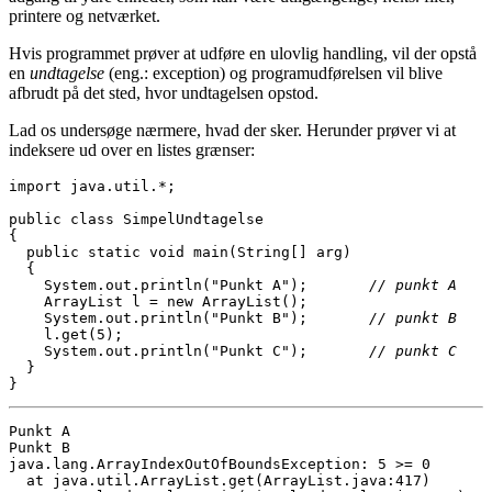
printere og netværket.
Hvis programmet prøver at udføre en ulovlig handling, vil der opstå
en
undtagelse
(eng.: exception) og programudførelsen vil blive
afbrudt på det sted, hvor undtagelsen opstod.
Lad os undersøge nærmere, hvad der sker. Herunder prøver vi at
indeksere ud over en listes grænser:
import java.util.*;

public class SimpelUndtagelse

{

  public static void main(String[] arg)

  {

    System.out.println("Punkt A");       
// punkt A
    ArrayList l = new ArrayList();

    System.out.println("Punkt B");       
// punkt B
    l.get(5);

    System.out.println("Punkt C");       
// punkt C
  }

}
Punkt A

Punkt B

java.lang.ArrayIndexOutOfBoundsException: 5 >= 0

  at java.util.ArrayList.get(ArrayList.java:417)
