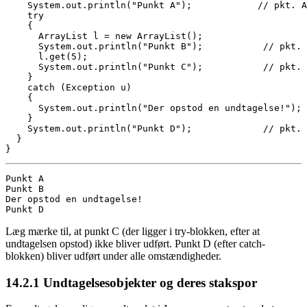
    System.out.println("Punkt A");            // pkt. A

    try 

    {

      ArrayList l = new ArrayList();

      System.out.println("Punkt B");           // pkt. 
      l.get(5);

      System.out.println("Punkt C");           // pkt. 
    }

    catch (Exception u)

    {

      System.out.println("Der opstod en undtagelse!");

    }

    System.out.println("Punkt D");             // pkt. 
  }

}
Punkt A

Punkt B

Der opstod en undtagelse!

Punkt D
Læg mærke til, at punkt C (der ligger i try-blokken, efter at
undtagelsen opstod) ikke bliver udført. Punkt D (efter catch-
blokken) bliver udført under alle omstændigheder.
14.2.1
Undtagelsesobjekter og deres stakspor