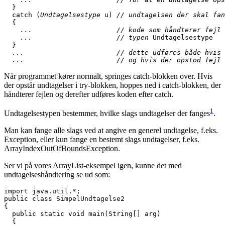
  catch (
Undtagelsestype
 u) 
// undtagelsen der skal fan
    ...                     // kode som håndterer fejl 
    ...                     // typen 
Undtagelsestype

  ...                       // dette udføres både hvis 
  ...                       // og hvis der opstod fejl 
Når programmet kører normalt, springes catch-blokken over. Hvis
der opstår undtagelser i try-blokken, hoppes ned i catch-blokken, der
håndterer fejlen og derefter udføres koden efter catch.
1
Undtagelsestypen bestemmer, hvilke slags undtagelser der fanges
.
Man kan fange alle slags ved at angive en generel undtagelse, f.eks.
Exception, eller kun fange en bestemt slags undtagelser, f.eks.
ArrayIndexOutOfBoundsException.
Ser vi på vores ArrayList-eksempel igen, kunne det med
undtagelseshåndtering se ud som:
import java.util.*;

public class SimpelUndtagelse2

{

  public static void main(String[] arg)

  {
