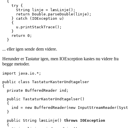
  {

    try {

      String linje = læsLinje();

      return Double.parseDouble(linje);

    } catch (IOException u)

    {

      u.printStackTrace();

    }

    return 0;

  }
... eller igen sende dem videre.
Herunder er Tastatur igen, men IOException kastes nu videre fra
begge metoder.
import java.io.*;

public class TastaturKasterUndtagelser

{

  private BufferedReader ind;

  public TastaturKasterUndtagelser()

  {

    ind = new BufferedReader(new InputStreamReader(Syst
  }

  public String læsLinje()
 throws IOException
  {
