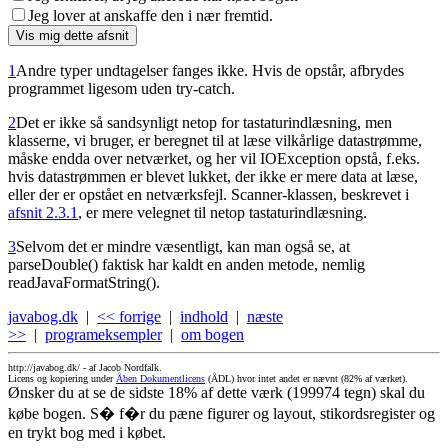
Jeg lover at anskaffe den i nær fremtid.
1
Andre typer undtagelser fanges ikke. Hvis de opstår, afbrydes
programmet ligesom uden try-catch.
2
Det er ikke så sandsynligt netop for tastaturindlæsning, men
klasserne, vi bruger, er beregnet til at læse vilkårlige datastrømme,
måske endda over netværket, og her vil IOException opstå, f.eks.
hvis datastrømmen er blevet lukket, der ikke er mere data at læse,
eller der er opstået en netværksfejl. Scanner-klassen, beskrevet i
afsnit 2.3.1
, er mere velegnet til netop tastaturindlæsning.
3
Selvom det er mindre væsentligt, kan man også se, at
parseDouble() faktisk har kaldt en anden metode, nemlig
readJavaFormatString().
javabog.dk
|
<< forrige
|
indhold
|
næste
>>
|
programeksempler
|
om bogen
http://javabog.dk/ -
af Jacob Nordfalk.
Licens og kopiering under
Åben Dokumentlicens
(ÅDL) hvor intet andet er nævnt (82% af værket).
Ønsker du at se de sidste 18% af dette værk (199974 tegn) skal du
købe bogen. S� f�r du pæne figurer og layout, stikordsregister og
en trykt bog med i købet.