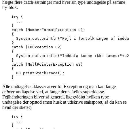
hægte flere catch-sætninger med hver sin type undtagelse på samme
try-blok.
    try {

      ...

    }

    catch (NumberFormatException u1)

    {

      System.out.println("Fejl i fortolkningen af indda
    } 

    catch (IOException u2)

    {

      System.out.println("Inddata kunne ikke læses:"+u2
    }

    catch (NullPointerException u3)

    {

      u3.printStackTrace();

    }
Alle undtagelses-klasser arver fra Exception og man kan fange
enhver
undtagelse ved, at fange deres fælles superklasse.
Fejlhåndteringen bliver så generel, ligegyldigt hvilken type
undtagelse der opstod (men husk at udskrive staksporet, så du kan se
hvad der skete!)
    try {

      ...

    }
