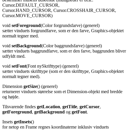
Cursor.DEFAULT_CURSOR,
Cursor.HAND_CURSOR, Cursor.CROSSHAIR_CURSOR,
Cursor.MOVE_CURSOR)
void
setForeground
(Color forgrundsfarve) (generel)
sætter vinduets forgrundfarve, som er den farve, Graphics-objektet
normalt tegner med.
void
setBackground
(Color baggrundsfarve) (generel)
sætter vinduets baggrundfarve, som er den farve, baggrunden bliver
udfyldt med.
void
setFont
(Font nySkrifttype) (generel)
sætter vinduets skrifttype (som er den skrifttype, Graphics-objektet
normalt tegner med).
Dimension
getSize
()
(generel)
returnerer vinduets størrelse som et Dimension-objekt med bredde
og højde.
Tilsvarende findes
getLocation
,
getTitle
,
getCursor
,
getForeground
,
getBackground
og
getFont
.
Insets
getInsets
()
for netop en Frame regnes koordinaterne inklusiv vinduets