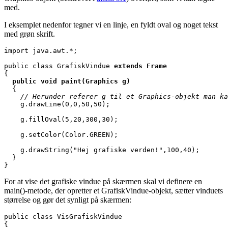
med.
I eksemplet nedenfor tegner vi en linje, en fyldt oval og noget tekst
med grøn skrift.
import java.awt.*;

public class GrafiskVindue 
extends Frame
  public void paint(Graphics g)
    // Herunder referer g til et Graphics-objekt man ka

    g.drawLine(0,0,50,50);

    g.fillOval(5,20,300,30);

    g.setColor(Color.GREEN);

    g.drawString("Hej grafiske verden!",100,40);

  }

}
For at vise det grafiske vindue på skærmen skal vi definere en
main()-metode, der opretter et GrafiskVindue-objekt, sætter vinduets
størrelse og gør det synligt på skærmen:
public class VisGrafiskVindue

{
