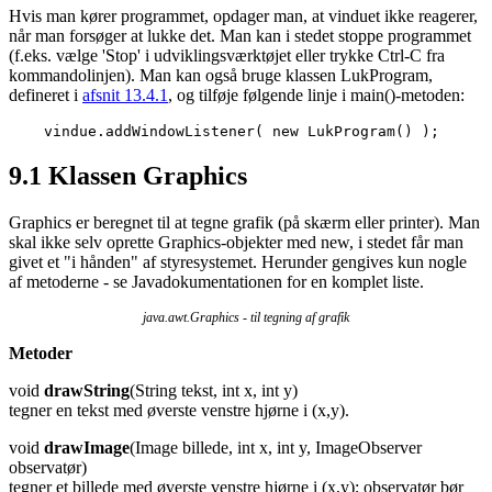
Hvis man kører programmet, opdager man, at vinduet ikke reagerer,
når man forsøger at lukke det. Man kan i stedet stoppe programmet
(f.eks. vælge 'Stop' i udviklingsværktøjet eller trykke Ctrl-C fra
kommandolinjen). Man kan også bruge klassen LukProgram,
defineret i
afsnit 13.4.1
, og tilføje følgende linje i main()-metoden:
    vindue.addWindowListener( new LukProgram() );
9.1
Klassen Graphics
Graphics er beregnet til at tegne grafik (på skærm eller printer). Man
skal ikke selv oprette Graphics-objekter med new, i stedet får man
givet et "i hånden" af styresystemet. Herunder gengives kun nogle
af metoderne - se Javadokumentationen for en komplet liste.
java.awt.Graphics - til tegning af grafik
Metoder
void
drawString
(String tekst, int x, int y)
tegner en tekst med øverste venstre hjørne i (x,y).
void
drawImage
(Image billede, int x, int y, ImageObserver
observatør)
tegner et billede med øverste venstre hjørne i (x,y); observatør bør