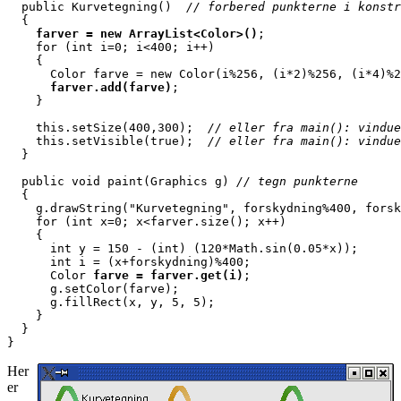
  public Kurvetegning()  
// forbered punkterne i konstr
  {

farver = new ArrayList<Color>()
;

    for (int i=0; i<400; i++)

    {

      Color farve = new Color(i%256, (i*2)%256, (i*4)%2
farver.add(farve)
;

    }

    this.setSize(400,300);  
// eller fra main(): vindue
    this.setVisible(true);  
// eller fra main(): vindue
  }

  public void paint(Graphics g) 
// tegn punkterne
  {

    g.drawString("Kurvetegning", forskydning%400, forsk
    for (int x=0; x<farver.size(); x++)

    {

      int y = 150 - (int) (120*Math.sin(0.05*x));

      int i = (x+forskydning)%400;

      Color 
farve = farver.get(i)
;

      g.setColor(farve);

      g.fillRect(x, y, 5, 5);

    }

  }

}
Her
er