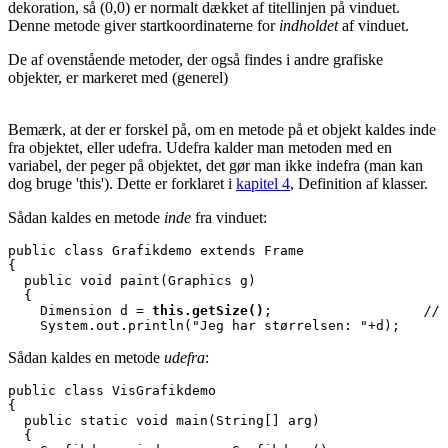
dekoration, så (0,0) er normalt dækket af titellinjen på vinduet.
Denne metode giver startkoordinaterne for
indholdet
af vinduet.
De af ovenstående metoder, der også findes i andre grafiske
objekter, er markeret med
(generel)
Bemærk, at der er forskel på, om en metode på et objekt kaldes inde
fra objektet, eller udefra. Udefra kalder man metoden med en
variabel, der peger på objektet, det gør man ikke indefra (man kan
dog bruge 'this'). Dette er forklaret i
kapitel 4
, Definition af klasser.
Sådan kaldes en metode
inde
fra vinduet:
public class Grafikdemo extends Frame

{

  public void paint(Graphics g)

  {

    Dimension d = 
this.getSize()
;                   
// 
    System.out.println("Jeg har størrelsen: "+d);
Sådan kaldes en metode
udefra
:
public class VisGrafikdemo

{

  public static void main(String[] arg)

  {
