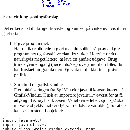
Flere vink og løsningsforslag
Det er bedst, at du bruger hovedet og kun ser på vinkene, hvis du er
gået i stå.
Prøve programmet.
Har du ikke allerede prøvet matadorspillet, så prøv at køre
programmet og forstå hvordan det virker. Herefter er det
naturligvis meget lettere, at lave en grafisk udgave! Brug
trinvis gennemgang (trace into/step over), indtil du føler, du
har forstået programkoden. Først da er du klar til at prøve
grafisk.
Struktur i et grafisk vindue.
Flyt initialiseringen fra SpilMatador.java til konstruktøren af
GrafiskVindue. Husk at importere java.util.* øverst for at få
adgang til ArrayList-klassen. Variablerne felter, sp1, sp2 skal
nu være objektvariabler (før var de lokale variabler), for at de
kan ses i resten af objektet:
import java.awt.*;

import java.util.*;

public class GrafiskVindue extends Frame
