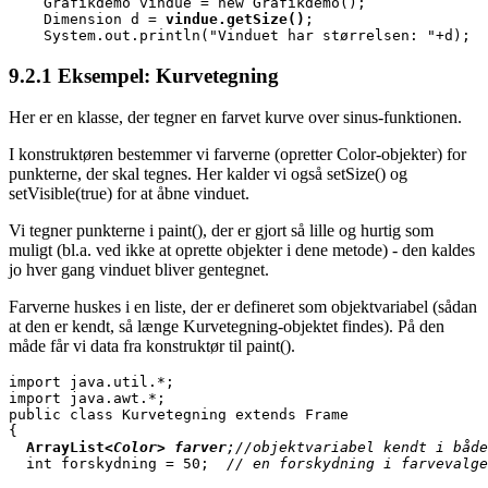
    Grafikdemo vindue = new Grafikdemo();

    Dimension d = 
vindue.getSize()
;

    System.out.println("Vinduet har størrelsen: "+d);
9.2.1
Eksempel: Kurvetegning
Her er en klasse, der tegner en farvet kurve over sinus-funktionen.
I konstruktøren bestemmer vi farverne (opretter Color-objekter) for
punkterne, der skal tegnes. Her kalder vi også setSize() og
setVisible(true) for at åbne vinduet.
Vi tegner punkterne i paint(), der er gjort så lille og hurtig som
muligt (bl.a. ved ikke at oprette objekter i dene metode) - den kaldes
jo hver gang vinduet bliver gentegnet.
Farverne huskes i en liste, der er defineret som objektvariabel (sådan
at den er kendt, så længe Kurvetegning-objektet findes). På den
måde får vi data fra konstruktør til paint().
import java.util.*;

import java.awt.*;

public class Kurvetegning extends Frame

{

ArrayList
<Color> farver
;//objektvariabel kendt i båd
  int forskydning = 50;  
// en forskydning i farvevalge