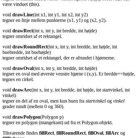
være vinduet (this).
void
drawLine
(int x1, int y1, int x2, int y2)
tegner en linje mellem punkterne (x1, y1) og (x2, y2).
void
drawRect
(int x, int y, int bredde, int højde)
tegner omridset af et rektangel.
void
drawRoundRect
(int x, int y, int bredde, int højde, int
buebredde, int buehøjde)
tegner omridset af et rektangel, der er afrundet i hjørnerne
.
void
drawOval
(int x, int y, int bredde, int højde)
tegner en oval med øverste venstre hjørne i (x,y). Er bredde==højde,
tegnes en cirkel.
void
drawArc
(int x, int y, int bredde, int højde, int startvinkel, int
vinkel)
tegner en del af en oval, men kun buen fra
startvinkel
og
vinkel
grader rundt (mellem 0 og 360).
void
drawPolygon
(Polygon p)
tegner en polygon
(mangekant) ud fra et Polygon-objekt.
Tilsvarende findes
fillRect
,
fillRoundRect
,
fillOval
,
fillArc
og