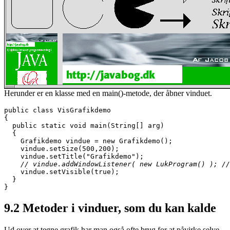
Herunder er en klasse med en main()-metode, der åbner vinduet.
public class VisGrafikdemo

{

  public static void main(String[] arg)

  {

    Grafikdemo vindue = new Grafikdemo();

    vindue.setSize(500,200);

    // vindue.addWindowListener( new LukProgram() ); //

    vindue.setVisible(true);

  }

}
9.2
Metoder i vinduer, som du kan kalde
Ud over at tegne grafik har man også ofte brug for at påvirke selve