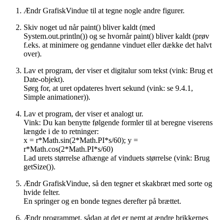
Ændr GrafiskVindue til at tegne nogle andre figurer.
Skiv noget ud når paint() bliver kaldt (med
System.out.println()) og se hvornår paint() bliver kaldt (prøv
f.eks. at minimere og gendanne vinduet eller dække det halvt
over).
Lav et program, der viser et digitalur som tekst (vink: Brug et
Date-objekt).
Sørg for, at uret opdateres hvert sekund (vink: se 9.4.1,
Simple animationer)).
Lav et program, der viser et analogt ur.
Vink: Du kan benytte følgende formler til at beregne viserens
længde i de to retninger:
x = r*Math.sin(2*Math.PI*s/60); y =
r*Math.cos(2*Math.PI*s/60)
Lad urets størrelse afhænge af vinduets størrelse (vink: Brug
getSize()).
Ændr GrafiskVindue, så den tegner et skakbræt med sorte og
hvide felter.
En springer og en bonde tegnes derefter på brættet.
Ændr programmet, sådan at det er nemt at ændre brikkernes