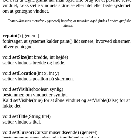
vinduet, f.eks sætte vinduets størrelse eller titel eller bede systemet
om at gentegne vinduet.
Frame-klassens metoder - (generel) betyder, at metoden også findes i andre grafiske
klasser.
repaint
() (generel)
forårsager, at systemet kalder paint() lidt senere, hvorved skærmen
bliver gentegnet.
void
setSize
(int bredde, int højde)
sætter vinduets bredde og højde.
void
setLocation
(int x, int y)
sætter vinduets position på skærmen.
void
setVisible
(boolean synlig)
bestemmer, om vinduet er synligt.
Kald setVisible(true) for at åbne vinduet og setVisible(false) for at
lukke det.
void
setTitle
(String titel)
sætter vinduets titel.
void
setCursor
(Cursor museudseende) (generel)
bestemmer musens udseende (muligheder er bl.a.: