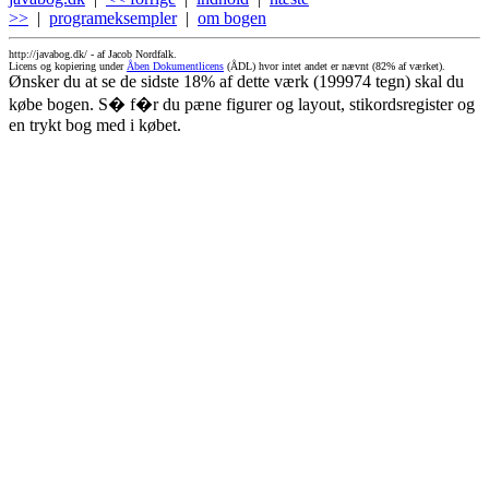
>>
|
programeksempler
|
om bogen
http://javabog.dk/ -
af Jacob Nordfalk.
Licens og kopiering under
Åben Dokumentlicens
(ÅDL) hvor intet andet er nævnt (82% af værket).
Ønsker du at se de sidste 18% af dette værk (199974 tegn) skal du
købe bogen. S� f�r du pæne figurer og layout, stikordsregister og
en trykt bog med i købet.