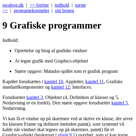
javabog.dk
|
<< forrige
|
indhold
|
næste
>>
|
programeksempler
|
om bogen
9
Grafiske programmer
Indhold:
Oprettelse og brug af grafiske vinduer
At tegne grafik med Graphics-objektet
Større opgave: Matador-spillet som et grafisk program
Kapitlet forudsættes i
kapitel 10
, Appletter,
kapitel 11
, Grafiske
standardkomponenter og
kapitel 12
, Interfaces.
Forudsætter
kapitel 3
, Objekter (4, Definition af klasser og 5,
Nedarvning er en fordel). Den større opgave forudsætter
kapitel 5
,
Nedarvning.
Vi kan få et vindue op på skærmen ved at skrive en klasse, der arver
fra klassen Frame og definere metoden paint(), som systemet vil
kalde når vinduet skal tegnes op på skærmen. paint() får et
Graphics-objekt (beskrevet i
afsnit 9.1
) overført, som vi kan tegne