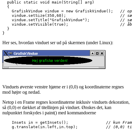
  public static void main(String[] arg)

  {

    GrafiskVindue vindue = new GrafiskVindue();   
// op
    vindue.setSize(350,60);                       
// sæ
    vindue.setTitle("GrafiskVindue");             
// sæ
    vindue.setVisible(true);                      
// åb
  }

}
Her ses, hvordan vinduet ser ud på skærmen (under Linux):
Vinduets øverste venstre hjørne er i (0,0) og koordinaterne regnes
mod højre og nedad.
Netop i en Frame regnes koordinaterne inklusiv vinduets dekoration,
så (0,0) er dækket af titellinjen på vinduet. Ønskes det, kan
nulpunktet forskydes i paint() med kommandoerne
    Insets in = getInsets();                
// kun Fram
    g.translate(in.left,in.top);            
// (0,0) ti