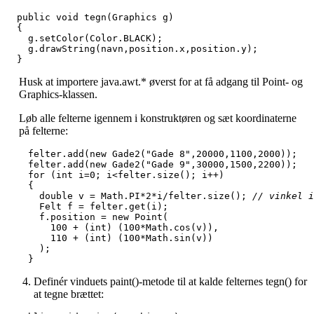
  public void tegn(Graphics g) 

  { 

    g.setColor(Color.BLACK); 

    g.drawString(navn,position.x,position.y); 

  }
Husk at importere java.awt.* øverst for at få adgang til Point- og
Graphics-klassen.
Løb alle felterne igennem i konstruktøren og sæt koordinaterne
på felterne:
    felter.add(new Gade2("Gade 8",20000,1100,2000)); 

    felter.add(new Gade2("Gade 9",30000,1500,2200)); 

    for (int i=0; i<felter.size(); i++)

    {

      double v = Math.PI*2*i/felter.size(); 
// vinkel i
      Felt f = felter.get(i); 

      f.position = new Point( 

        100 + (int) (100*Math.cos(v)),  

        110 + (int) (100*Math.sin(v)) 

      ); 

    }
Definér vinduets paint()-metode til at kalde felternes tegn() for
at tegne brættet: