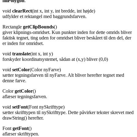
fillPolygon
.
v
oid
clearRect
(int x, int y, int bredde, int højde)
udfylder et rektangel med baggrundsfarven.
Rectangle
getClipBounds
()
giver klipnings-omridset. Kun punkter inden for dette omrids bliver
faktisk tegnet, ting uden for omridset bliver beskåret til den del, der
er inden for omridset.
void
translate
(int x, int y)
forskyder koordinatsystemet, sådan at (x,y) bliver (0,0)
void
setColor
(Color nyFarve)
sætter tegningsfarven til nyFarve. Alt bliver herefter tegnet med
denne farve.
Color
getColor
()
aflæser tegningsfarven.
void
setFont
(Font nySkrifttype)
sætter skrifttypen til nySkrifttype. Dette påvirker tekster skrevet med
drawString() herefter.
Font
getFont
()
aflæser skrifttypen.