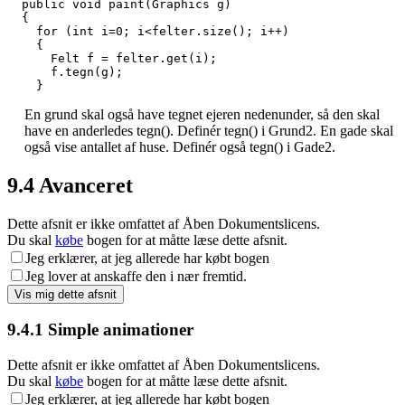
  public void paint(Graphics g) 

  {

    for (int i=0; i<felter.size(); i++) 

    {

      Felt f = felter.get(i); 

      f.tegn(g); 

    }
En grund skal også have tegnet ejeren nedenunder, så den skal
have en anderledes tegn(). Definér tegn() i Grund2. En gade skal
også vise antallet af huse. Definér også tegn() i Gade2.
9.4
Avanceret
Dette afsnit er ikke omfattet af Åben Dokumentslicens.
Du skal
købe
bogen for at måtte læse dette afsnit.
Jeg erklærer, at jeg allerede har købt bogen
Jeg lover at anskaffe den i nær fremtid.
9.4.1
Simple animationer
Dette afsnit er ikke omfattet af Åben Dokumentslicens.
Du skal
købe
bogen for at måtte læse dette afsnit.
Jeg erklærer, at jeg allerede har købt bogen