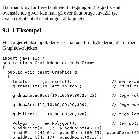
Har man brug for flere faciliteter til tegning af 2D-grafik end
ovenstående giver, kan man gå over til at bruge Java2D (se
avanceret-afsnittet i slutningen af kapitlet).
9.1.1
Eksempel
Her følger et eksempel, der viser mange af mulighederne, der er med
Graphics-objektet.
import java.awt.*;

public class Grafikdemo extends Frame

{

  public void paint(Graphics g)

  {

    Insets in = getInsets();                
// kun Fram
    g.translate(in.left,in.top);            
// (0,0) ti
g.drawRoundRect
(10,10,80,80,25,25);     
// tegn rek
g.drawArc
(110,10,80,80,20,320);         
// tegn bue
g.fillArc
(210,10,80,80,20,320);         
// tegn lag
    Polygon p = new Polygon();
              // lav poly
    p.addPoint(0,13);  p.addPoint(45,13);              
    p.addPoint(45,0);  p.addPoint(60,15); p.addPoint(45
    p.addPoint(45,17); p.addPoint(0,17);               