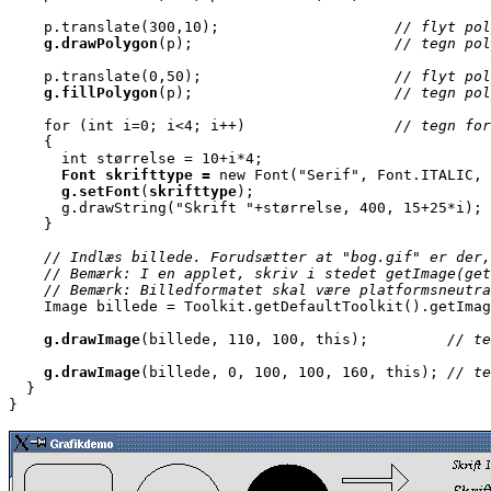
    p.translate(300,10);                    
// flyt pol
g.drawPolygon
(p);                       
// tegn pol
    p.translate(0,50);                      
// flyt pol
g.fillPolygon
(p);                       
// tegn pol
    for (int i=0; i<4; i++)                 
// tegn for
    {

      int størrelse = 10+i*4;

Font skrifttype = 
new Font("Serif", Font.ITALIC, 
g.setFont
(
skrifttype
);

      g.drawString("Skrift "+størrelse, 400, 15+25*i);

    }

    // Indlæs billede. Forudsætter at "bog.gif" er der,
    // Bemærk: I en applet, skriv i stedet getImage(get
    // Bemærk: Billedformatet skal være platformsneutra

    Image billede = Toolkit.getDefaultToolkit().getImag
g.drawImage
(billede, 110, 100, this);        
 // te
g.drawImage
(billede, 0, 100, 100, 160, this);
 // te
  }

}