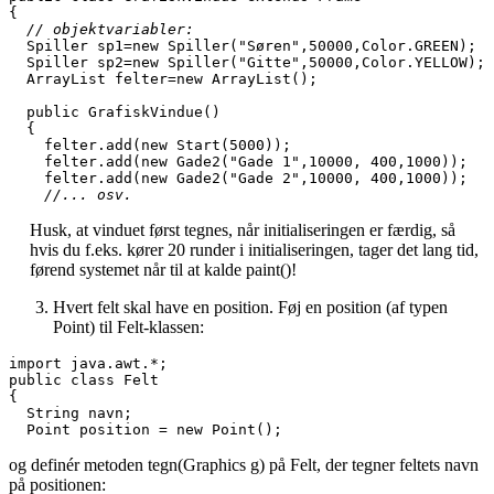
  // objektvariabler:

  Spiller sp1=new Spiller("Søren",50000,Color.GREEN); 
 
  Spiller sp2=new Spiller("Gitte",50000,Color.YELLOW);
 
  ArrayList felter=new ArrayList(); 

  public GrafiskVindue()

  { 

    felter.add(new Start(5000)); 

    felter.add(new Gade2("Gade 1",10000, 400,1000)); 

    //... osv. 
Husk, at vinduet først tegnes, når initialiseringen er færdig, så
hvis du f.eks. kører 20 runder i initialiseringen, tager det lang tid,
førend systemet når til at kalde paint()!
Hvert felt skal have en position. Føj en position (af typen
Point) til Felt-klassen:
import java.awt.*; 

public class Felt 

{ 

  String navn; 

  Point position = new Point();
og definér metoden tegn(Graphics g) på Felt, der tegner feltets navn
på positionen: