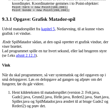
koordinater. Koordinaterne gemmes i to Point-objekter:
Point tårn = new Point(100,200);
Point bonde = new Point(200,200);
9.3.1
Opgave: Grafisk Matador-spil
Udvid matadorspillet fra
kapitel 5
, Nedarvning, til at kunne vises
grafisk i et vindue.
Ændr SpilMatador sådan, at den også opretter et grafisk vindue, der
viser brættet.
Lad programmet spille en tur hvert sekund, eller lad brugeren styre
(se f.eks
afsnit 2.12.3
).
Vink
Når du skal programmere, så vær systematisk og del opgaven op i
små delopgaver. Løs en delopgave ad gangen og afprøv om det
fungerer, før du går videre.
Hent kildeteksten til matadorspillet (version 2: Felt.java,
Gade2.java, Grund2.java, Helle.java, Rederi2.java, Start.java,
Spiller.java og SpilMatador.java ændret til at bruge Gade2 og
Rederi2) og prøv det.