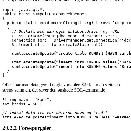
import java.sql.*;

public class SimpeltDatabaseeksempel

{

  public static void main(String[] arg) throws Exceptio
    // Udskift med din egen databasedriver og -URL

    Class.forName("sun.jdbc.odbc.JdbcOdbcDriver");

    Connection forb = DriverManager.getConnection("jdbc
    Statement stmt = forb.createStatement();

    stmt.executeUpdate("create table KUNDER (NAVN varch
    stmt.executeUpdate("insert into KUNDER values('Jaco
    stmt.executeUpdate("insert into KUNDER values('Bria

  }

}
Oftest har man data gemt i nogle variabler. Så skal man sætte en
streng sammen, der giver den ønskede SQL-kommando:
String navn = "Hans";

int kredit = 500;

// indsæt data fra variablerne navn og kredit

stmt.executeUpdate("insert into KUNDER values('"
+navn+
"
20.2.2
Forespørgsler