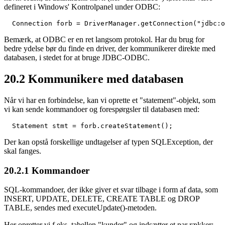
defineret i Windows' Kontrolpanel under ODBC:
  Connection forb = DriverManager.getConnection("jdbc:o
Bemærk, at ODBC er en ret langsom protokol. Har du brug for
bedre ydelse bør du finde en driver, der kommunikerer direkte med
databasen, i stedet for at bruge JDBC-ODBC.
20.2
Kommunikere med databasen
Når vi har en forbindelse, kan vi oprette et "statement"-objekt, som
vi kan sende kommandoer og forespørgsler til databasen med:
  Statement stmt = forb.createStatement();
Der kan opstå forskellige undtagelser af typen SQLException, der
skal fanges.
20.2.1
Kommandoer
SQL-kommandoer, der ikke giver et svar tilbage i form af data, som
INSERT, UPDATE, DELETE, CREATE TABLE og DROP
TABLE, sendes med executeUpdate()-metoden.
Her opretter vi f.eks. tabellen "kunder" og indsætter et par rækker: