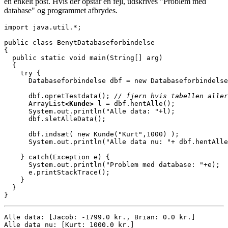
en enkelt post. Hvis der opstår en fejl, udskrives "Problem med
database" og programmet afbrydes.
import java.util.*;

public class BenytDatabaseforbindelse

{

  public static void main(String[] arg)

  {

    try {

      Databaseforbindelse dbf = new Databaseforbindelse
      dbf.opretTestdata(); 
// fjern hvis tabellen aller
      ArrayList
<Kunde> 
l = dbf.hentAlle();

      System.out.println("Alle data: "+l);

      dbf.sletAlleData();

      dbf.indsæt( new Kunde("Kurt",1000) );

      System.out.println("Alle data nu: "+ dbf.hentAlle
    } catch(Exception e) {

      System.out.println("Problem med database: "+e);

      e.printStackTrace();

    }

  }

}
Alle data: [Jacob: -1799.0 kr., Brian: 0.0 kr.]

Alle data nu: [Kurt: 1000.0 kr.]