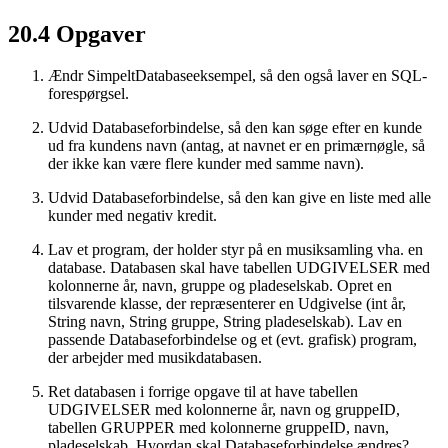
20.4
Opgaver
Ændr SimpeltDatabaseeksempel, så den også laver en SQL-
forespørgsel.
Udvid Databaseforbindelse, så den kan søge efter en kunde
ud fra kundens navn (antag, at navnet er en primærnøgle, så
der ikke kan være flere kunder med samme navn).
Udvid Databaseforbindelse, så den kan give en liste med alle
kunder med negativ kredit.
Lav et program, der holder styr på en musiksamling vha. en
database. Databasen skal have tabellen UDGIVELSER med
kolonnerne år, navn, gruppe og pladeselskab. Opret en
tilsvarende klasse, der repræsenterer en Udgivelse (int år,
String navn, String gruppe, String pladeselskab). Lav en
passende Databaseforbindelse og et (evt. grafisk) program,
der arbejder med musikdatabasen.
Ret databasen i forrige opgave til at have tabellen
UDGIVELSER med kolonnerne år, navn og gruppeID,
tabellen GRUPPER med kolonnerne gruppeID, navn,
pladeselskab. Hvordan skal Databaseforbindelse ændres?