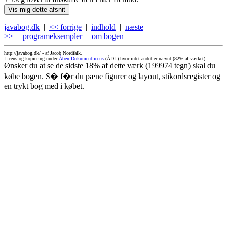
javabog.dk
|
<< forrige
|
indhold
|
næste
>>
|
programeksempler
|
om bogen
http://javabog.dk/ -
af Jacob Nordfalk.
Licens og kopiering under
Åben Dokumentlicens
(ÅDL) hvor intet andet er nævnt (82% af værket).
Ønsker du at se de sidste 18% af dette værk (199974 tegn) skal du
købe bogen. S� f�r du pæne figurer og layout, stikordsregister og
en trykt bog med i købet.