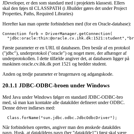
JDeveloper, er den som standard med i projektets klassesti. Ellers
skal den føjes til CLASSPATH (i JBuilder gøres det under Project
Properties, Paths, Required Libraries)
Herefter kan man oprette forbindelsen med (for en Oracle-database):
Connection forb = DriverManager.getConnection(

  "jdbc:oracle:thin:@oracle.cv.ihk.dk:1521:student","br
Første parameter er en URL til databasen. Den består af en protokol
("jdbc"), underprotokol ("oracle") og noget mere, der afhænger af
underprotokollen. I dette tilfælde angiver det, at databasen ligger på
maskinen oracle.cv.ihk.dk port 1521 og hedder student.
Anden og tredje parameter er brugernavn og adgangskode.
20.1.1
JDBC-ODBC-broen under Windows
Med Java under Windows følger en standard JDBC-ODBC-bro
med, så man kan kontakte alle datakilder defineret under ODBC.
Denne driver indlæses med:
  Class.forName("sun.jdbc.odbc.JdbcOdbcDriver");
Når forbindelsen oprettes, angiver man den ønskede datakildes
navn. Husk, at datakildens navn (her "datakilde1") først skal være