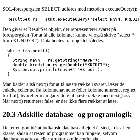
SQL-forespørgslen SELECT udføres med metoden executeQuery():
  ResultSet rs = stmt.executeQuery("select NAVN, KREDIT
Den giver et ResultSet-objekt, der repræsenterer svaret på
forespørgslen (for at få alle kolonner kunne vi også skrive "select *
from KUNDER"). Data hentes fra objektet således:
  while (
rs.next()
)

  {

    String navn = 
rs.getString("NAVN")
;

    double kredit = 
rs.getDouble("KREDIT")
;

    System.out.println(navn+" "+kredit);

  }
Man kalder altså next() for at få næste række i svaret, læser de
enkelte celler ud fra kolonnenavnene (eller kolonnenumrene, regnet
fra 1 af), hvorefter man går videre til næste række med next() osv.
Når next() returnerer false, er der ikke flere rækker at læse.
20.3
Adskille database- og programlogik
Det er en god idé at indkapsle databasearbejdet ét sted, f.eks. i en
klasse, sådan at resten af programmet kan fungere, selvom
databasens adresse eller struktur skulle ændre sig.