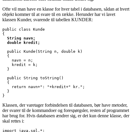
Ofte vil man have en klasse for hver tabel i databasen, sådan at hvert
objekt kommer til at svare til en række. Herunder har vi lavet
klassen Kunder, svarende til tabellen KUNDER:
public class Kunde

  String navn;
  double kredit;
  public Kunde(String n, double k)

  {

    navn = n;

    kredit = k;

  }

  public String toString()

  {

    return navn+": "+kredit+" kr.";

  }

}
Klassen, der varetager forbindelsen til databasen, bør have metoder,
der svarer til de kommandoer og forespørgsler, resten af programmet
har brug for. Hvis databasen ændrer sig, er det kun denne klasse, der
skal rettes i:
import java.sql.*;
