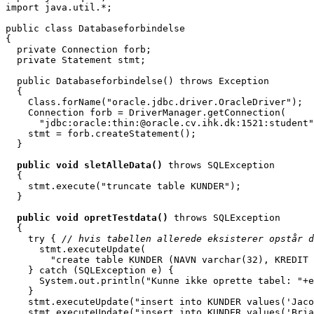
import java.util.*;

public class Databaseforbindelse

{

  private Connection forb;

  private Statement stmt;

  public Databaseforbindelse() throws Exception

  {

    Class.forName("oracle.jdbc.driver.OracleDriver");

    Connection forb = DriverManager.getConnection(

      "jdbc:oracle:thin:@oracle.cv.ihk.dk:1521:student"
    stmt = forb.createStatement();

  }

  public void sletAlleData()
 throws SQLException

  {

    stmt.execute("truncate table KUNDER");

  }

  public void opretTestdata()
 throws SQLException

  {

    try { 
// hvis tabellen allerede eksisterer opstår d
      stmt.executeUpdate(

        "create table KUNDER (NAVN varchar(32), KREDIT 
    } catch (SQLException e) {

      System.out.println("Kunne ikke oprette tabel: "+e
    }

    stmt.executeUpdate("insert into KUNDER values('Jaco
    stmt.executeUpdate("insert into KUNDER values('Bria