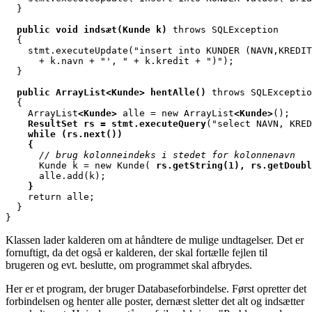
  }

  public void indsæt(Kunde k)
 throws SQLException

  {

    stmt.executeUpdate("insert into KUNDER (NAVN,KREDIT
      + k.navn + "', " + k.kredit + ")");

  }

  public ArrayList<Kunde> hentAlle()
 throws SQLExceptio
  {

    ArrayList
<Kunde>
 alle = new ArrayList
<Kunde>
    ResultSet rs = stmt.executeQuery
("select NAVN, KRED
    while (rs.next())
    {
// brug kolonneindeks i stedet for kolonnenavn
      Kunde k = new Kunde( 
rs.getString(1), rs.getDoubl
    }

    return alle;

  }

}
Klassen lader kalderen om at håndtere de mulige undtagelser. Det er
fornuftigt, da det også er kalderen, der skal fortælle fejlen til
brugeren og evt. beslutte, om programmet skal afbrydes.
Her er et program, der bruger Databaseforbindelse. Først opretter det
forbindelsen og henter alle poster, dernæst sletter det alt og indsætter