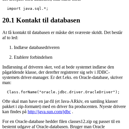
  import java.sql.*;
20.1
Kontakt til databasen
At få kontakt til databasen er måske det sværeste skridt. Det består
af to led:
Indlæse databasedriveren
Etablere forbindelsen
Indlæsning af driveren sker, ved at bede systemet indlæse den
pågældende klasse, der derefter registrerer sig selv i JDBC-
systemets driver-manager. Er det f.eks. en Oracle-database, skriver
man:
  Class.forName("oracle.jdbc.driver.OracleDriver");
Ofte skal man have en jar-fil (et Java-ARkiv, en samling klasser
pakket i zip-formatet) med en driver fra producenten. Nyeste drivere
kan findes på
http://java.sun.com/jdbc
.
For en Oracle-database hedder filen classes12.zip og passer til en
bestemt udgave af Oracle-databasen. Bruger man Oracle