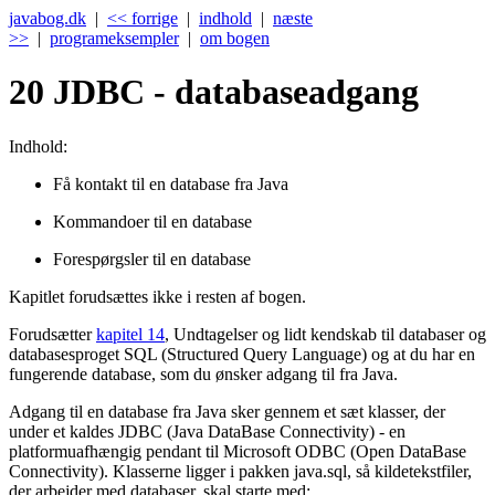
javabog.dk
|
<< forrige
|
indhold
|
næste
>>
|
programeksempler
|
om bogen
20
JDBC - databaseadgang
Indhold:
Få kontakt til en database fra Java
Kommandoer til en database
Forespørgsler til en database
Kapitlet forudsættes ikke i resten af bogen.
Forudsætter
kapitel 14
, Undtagelser og lidt kendskab til databaser og
databasesproget SQL (Structured Query Language) og at du har en
fungerende database, som du ønsker adgang til fra Java.
Adgang til en database fra Java sker gennem et sæt klasser, der
under et kaldes JDBC (Java DataBase Connectivity) - en
platformuafhængig pendant til Microsoft ODBC (Open DataBase
Connectivity). Klasserne ligger i pakken java.sql, så kildetekstfiler,
der arbejder med databaser, skal starte med: