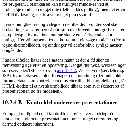
for brugeren. Forsinkelsen kan naturligvis mindskes ved at
undersøge modellen meget ofte (dette kaldes polling), men det er en
ineffektiv løsning, der kræver meget processortid.
Denne mulighed er dog velegnet i de tilfælde, hvor der skal ske
opdateringer af skærmen så ofte som overhovedet muligt (f.eks. i et
computerspil, hvor animationerne skal være så flydende som
muligt). Her vil præsentationen konstant undersøge modellen (for at
tegne skærmbilledet), og ændringer vil derfor blive synlige næsten
omgående.
I andre tilfælde ligger det i sagens natur, at der
altid
sker en
fremvisning lige efter en opdatering. Det gælder f.eks. webløsninger
som servletter/JSP beskrevet i
afsnit 14.2
, Webservere (servletter og
JSP), hvor netlæseren altid foretager en anmodning (der indeholder
formulardata, som kontroldelen omsætter til kald til modellen) og får
HTML-koden til et nyt skærmbillede tilbage som svar (genereret af
præsentationen ud fra modellen).
19.2.4
B - Kontroldel underretter præsentationer
En oplagt mulighed er, at kontroldelen, efter hver ændring på
modellen, underretter præsentationen om, at noget er ændret (og
dermed opdaterer skærmen).