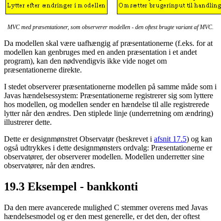
MVC med præsentationer, som observerer modellen - den oftest brugte variant af MVC.
Da modellen skal være uafhængig af præsentationerne (f.eks. for at
modellen kan genbruges med en anden præsentation i et andet
program), kan den nødvendigvis ikke vide noget om
præsentationerne direkte.
I stedet observerer præsentationerne modellen på samme måde som i
Javas hændelsessystem: Præsentationerne registrerer sig som lyttere
hos modellen, og modellen sender en hændelse til alle registrerede
lytter når den ændres. Den stiplede linje (underretning om ændring)
illustrerer dette.
Dette er designmønstret Observatør (beskrevet i
afsnit 17.5
) og kan
også udtrykkes i dette designmønsters ordvalg: Præsentationerne er
observatører, der observerer modellen. Modellen underretter sine
observatører, når den ændres.
19.3
Eksempel - bankkonti
Da den mere avancerede mulighed C stemmer overens med Javas
hændelsesmodel og er den mest generelle, er det den, der oftest