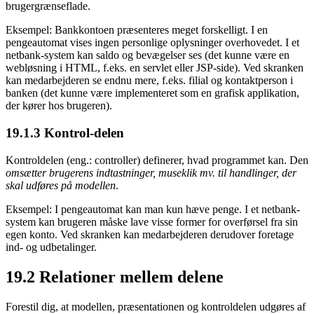
brugergrænseflade.
Eksempel: Bankkontoen præsenteres meget forskelligt. I en
pengeautomat vises ingen personlige oplysninger overhovedet. I et
netbank-system kan saldo og bevægelser ses (det kunne være en
webløsning i HTML, f.eks. en servlet eller JSP-side). Ved skranken
kan medarbejderen se endnu mere, f.eks. filial og kontaktperson i
banken (det kunne være implementeret som en grafisk applikation,
der kører hos brugeren).
19.1.3
Kontrol-delen
Kontroldelen (eng.: controller) definerer, hvad programmet kan. Den
omsætter brugerens indtastninger, museklik mv. til handlinger, der
skal udføres på modellen
.
Eksempel: I pengeautomat kan man kun hæve penge. I et netbank-
system kan brugeren måske lave visse former for overførsel fra sin
egen konto. Ved skranken kan medarbejderen derudover foretage
ind- og udbetalinger.
19.2
Relationer mellem delene
Forestil dig, at modellen, præsentationen og kontroldelen udgøres af