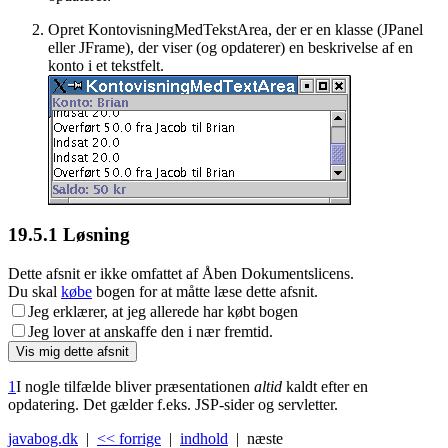
Opret KontovisningMedTekstArea, der er en klasse (JPanel
eller JFrame), der viser (og opdaterer) en beskrivelse af en
konto i et tekstfelt.
19.5.1
Løsning
Dette afsnit er ikke omfattet af Åben Dokumentslicens.
Du skal
købe
bogen for at måtte læse dette afsnit.
Jeg erklærer, at jeg allerede har købt bogen
Jeg lover at anskaffe den i nær fremtid.
1
I nogle tilfælde bliver præsentationen
altid
kaldt efter en
opdatering. Det gælder f.eks. JSP-sider og servletter.
javabog.dk
|
<< forrige
|
indhold
| næste