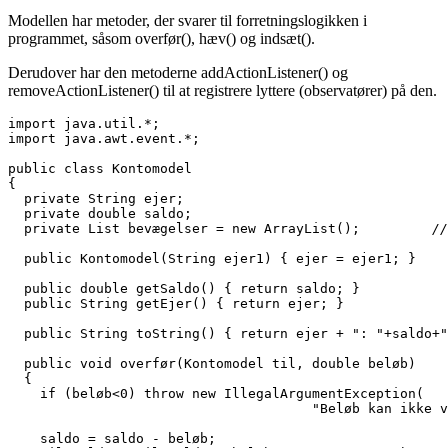
Modellen har metoder, der svarer til forretningslogikken i
programmet, såsom overfør(), hæv() og indsæt().
Derudover har den metoderne addActionListener() og
removeActionListener() til at registrere lyttere (observatører) på den.
import java.awt.event.*;
public class Kontomodel
{
  private String ejer;
  private double saldo;
  private List bevægelser = new ArrayList();         
//
  public Kontomodel(String ejer1) { ejer = ejer1; }
  public double getSaldo() { return saldo; }
  public String getEjer() { return ejer; }
  public String toString() { return ejer + ": "+saldo+"
  public void overfør(Kontomodel til, double beløb)
  {
    if (beløb<0) throw new IllegalArgumentException(
                                      "Beløb kan ikke v
    saldo = saldo - beløb;