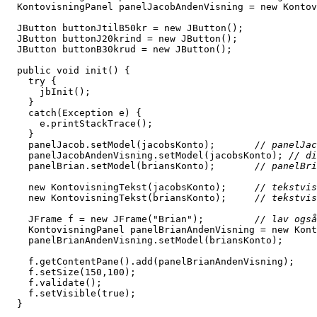
  KontovisningPanel panelJacobAndenVisning = new Kontov
  JButton buttonJtilB50kr = new JButton();
  JButton buttonJ20krind = new JButton();
  JButton buttonB30krud = new JButton();
  public void init() {
    try {
      jbInit();
    }
    catch(Exception e) {
      e.printStackTrace();
    }
    panelJacob.setModel(jacobsKonto);       
// panelJac
    panelJacobAndenVisning.setModel(jacobsKonto); 
// di
    panelBrian.setModel(briansKonto);       
// panelBri
    new KontovisningTekst(jacobsKonto);     
// tekstvis
    new KontovisningTekst(briansKonto);     
// tekstvis
    JFrame f = new JFrame("Brian");         
// lav også
    KontovisningPanel panelBrianAndenVisning = new Kont
    panelBrianAndenVisning.setModel(briansKonto);
    f.getContentPane().add(panelBrianAndenVisning);
    f.setSize(150,100);
    f.validate();
    f.setVisible(true);
  }