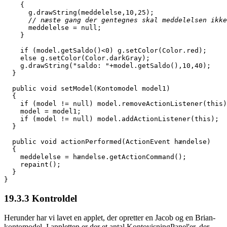
    {
      g.drawString(meddelelse,10,25);
      // næste gang der gentegnes skal meddelelsen ikke
      meddelelse = null;
    }
    if (model.getSaldo()<0) g.setColor(Color.red); 
    else g.setColor(Color.darkGray);
    g.drawString("saldo: "+model.getSaldo(),10,40);
  }
  public void setModel(Kontomodel model1)
  {
    if (model != null) model.removeActionListener(this)
    model = model1;
    if (model != null) model.addActionListener(this);  
  }
  public void actionPerformed(ActionEvent hændelse)
  {
    meddelelse = hændelse.getActionCommand();
    repaint();
  }
}
19.3.3
Kontroldel
Herunder har vi lavet en applet, der opretter en Jacob og en Brian-
kontomodel. I appletten er der et antal KontovisningPanel'er, der