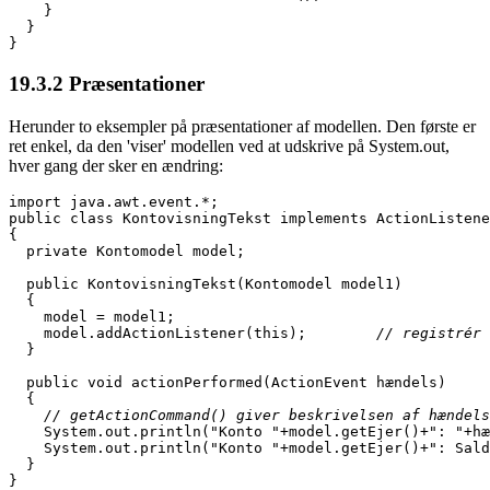
    }
  }
}
19.3.2
Præsentationer
Herunder to eksempler på præsentationer af modellen. Den første er
ret enkel, da den 'viser' modellen ved at udskrive på System.out,
hver gang der sker en ændring:
public class KontovisningTekst implements ActionListene
{
  private Kontomodel model;
  public KontovisningTekst(Kontomodel model1)
  {
    model = model1;
    model.addActionListener(this);        
// registrér 
  }
  public void actionPerformed(ActionEvent hændels)
  {
    // getActionCommand() giver beskrivelsen af hændels
    System.out.println("Konto "+model.getEjer()+": "+hæ
    System.out.println("Konto "+model.getEjer()+": Sald
  }
}