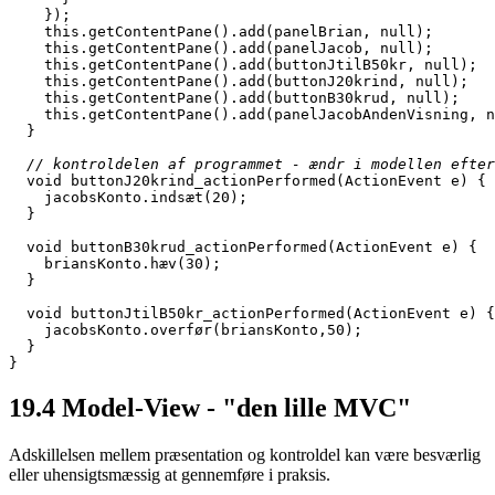
    });
    this.getContentPane().add(panelBrian, null);
    this.getContentPane().add(panelJacob, null);
    this.getContentPane().add(buttonJtilB50kr, null);
    this.getContentPane().add(buttonJ20krind, null);
    this.getContentPane().add(buttonB30krud, null);
    this.getContentPane().add(panelJacobAndenVisning, n
  }
// kontroldelen af programmet - ændr i modellen efter
  void buttonJ20krind_actionPerformed(ActionEvent e) {
    jacobsKonto.indsæt(20);
  }
  void buttonB30krud_actionPerformed(ActionEvent e) {
    briansKonto.hæv(30);
  }
  void buttonJtilB50kr_actionPerformed(ActionEvent e) {
    jacobsKonto.overfør(briansKonto,50);
  }
}
19.4
Model-View - "den lille MVC"
Adskillelsen mellem præsentation og kontroldel kan være besværlig
eller uhensigtsmæssig at gennemføre i praksis.