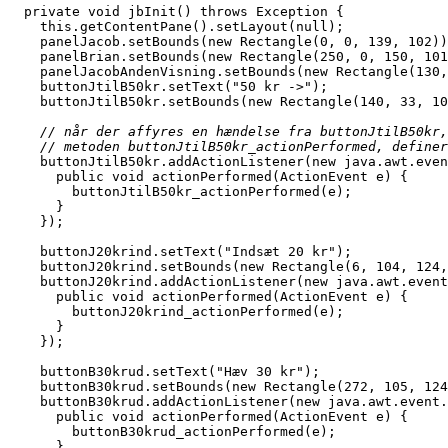
  private void jbInit() throws Exception {
    this.getContentPane().setLayout(null);
    panelJacob.setBounds(new Rectangle(0, 0, 139, 102))
    panelBrian.setBounds(new Rectangle(250, 0, 150, 101
    panelJacobAndenVisning.setBounds(new Rectangle(130,
    buttonJtilB50kr.setText("50 kr ->");
    buttonJtilB50kr.setBounds(new Rectangle(140, 33, 10
    // når der affyres en hændelse fra buttonJtilB50kr,
    // metoden buttonJtilB50kr_actionPerformed, definer
    buttonJtilB50kr.addActionListener(new java.awt.eve
      public void actionPerformed(ActionEvent e) {
        buttonJtilB50kr_actionPerformed(e);
      }
    });
    buttonJ20krind.setText("Indsæt 20 kr");
    buttonJ20krind.setBounds(new Rectangle(6, 104, 124,
    buttonJ20krind.addActionListener(new java.awt.event
      public void actionPerformed(ActionEvent e) {
        buttonJ20krind_actionPerformed(e);
      }
    });
    buttonB30krud.setText("Hæv 30 kr");
    buttonB30krud.setBounds(new Rectangle(272, 105, 124
    buttonB30krud.addActionListener(new java.awt.event.
      public void actionPerformed(ActionEvent e) {
        buttonB30krud_actionPerformed(e);
      }