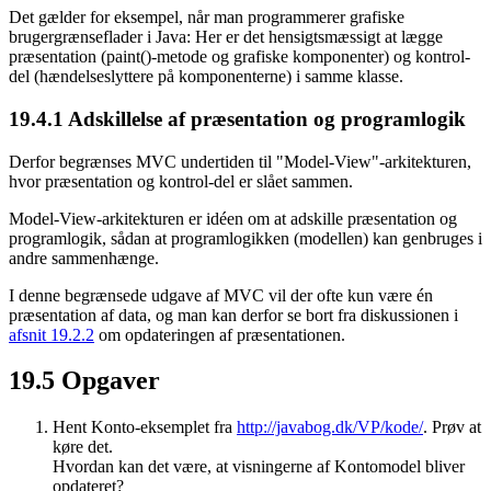
Det gælder for eksempel, når man programmerer grafiske
brugergrænseflader i Java: Her er det hensigtsmæssigt at lægge
præsentation (paint()-metode og grafiske komponenter) og kontrol-
del (hændelseslyttere på komponenterne) i samme klasse.
19.4.1
Adskillelse af præsentation og programlogik
Derfor begrænses MVC undertiden til "Model-View"-arkitekturen,
hvor præsentation og kontrol-del er slået sammen.
Model-View-arkitekturen er idéen om at adskille præsentation og
programlogik, sådan at programlogikken (modellen) kan genbruges i
andre sammenhænge.
I denne begrænsede udgave af MVC vil der ofte kun være én
præsentation af data, og man kan derfor se bort fra diskussionen i
afsnit 19.2.2
om opdateringen af præsentationen.
19.5
Opgaver
Hent Konto-eksemplet fra
http://javabog.dk/VP/kode/
. Prøv at
køre det.
Hvordan kan det være, at visningerne af Kontomodel bliver
opdateret?