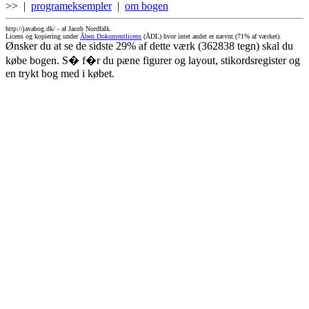
>> |
programeksempler
|
om bogen
http://javabog.dk/ -
af Jacob Nordfalk.
Licens og kopiering under
Åben Dokumentlicens
(ÅDL) hvor intet andet er nævnt (71% af værket).
Ønsker du at se de sidste 29% af dette værk (362838 tegn) skal du
købe bogen. S� f�r du pæne figurer og layout, stikordsregister og
en trykt bog med i købet.