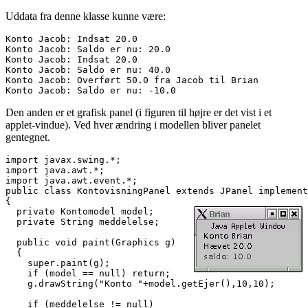
Uddata fra denne klasse kunne være:
Konto Jacob: Indsat 20.0
Konto Jacob: Saldo er nu: 20.0
Konto Jacob: Indsat 20.0
Konto Jacob: Saldo er nu: 40.0
Konto Jacob: Overført 50.0 fra Jacob til Brian
Konto Jacob: Saldo er nu: -10.0
Den anden er et grafisk panel (i figuren til højre er det vist i et
applet-vindue). Ved hver ændring i modellen bliver panelet
gentegnet.
import java.awt.*;
import java.awt.event.*;
public class KontovisningPanel extends JPanel implement
{
  p
rivate Kontomodel model;
  private String meddelelse;
  public void paint(Graphics g)
  {
    super.paint(g);
    if (model == null) return;
    g.drawString("Konto "+model.getEjer(),10,10);
    if (meddelelse != null)