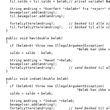
    til.saldo = til.saldo + beløb;
// privat variabel 
ka
    String ændring = "Overført "+beløb+" fra "+ejer+" t
    bevægelser.add(ændring);
    til.bevægelser.add(ændring);
    fortælLyttere(ændring);       
// besked til alle vi
    til.fortælLyttere(ændring);   
// besked til alle vi
  }
  public void hæv(double beløb)
  {
    if (beløb<0) throw new IllegalArgumentException(
                                      "Beløb kan ikke v
    saldo = saldo - beløb;
    String ændring = "Hævet "+beløb;
    bevægelser.add(ændring);
    fortælLyttere(ændring);       
// send besked til al
  }
  public void indsæt(double beløb)
  {
    if (beløb<0) throw new IllegalArgumentException(
                                      "Beløb kan ikke v
    saldo = saldo + beløb;
    String ændring = "Indsat "+beløb;
    bevægelser.add(ændring);
    fortælLyttere(ændring);       
// Send besked til al