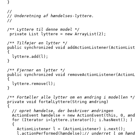
  }
  //
  // Underetning af hændelses-lyttere.
  //
/** Lyttere til denne model */
   private List lyttere = new ArrayList(2);
/** Tilføjer en lytter */
  public synchronized void addActionListener(ActionList
  {
    lyttere.add(l);
  }
/** Fjerner en lytter */
  public synchronized void removeActionListener(ActionL
  {
    lyttere.remove(l);
  }
/** Fortæller alle lytter om en ændring i modellen */
  private void fortælLyttere(String ændring)
  {
    // opret hændelse, der beskriver ændringen
    ActionEvent hændelse = new ActionEvent(this, 0, ænd
    for (Iterator i=lyttere.iterator(); i.hasNext(); )
    {
      ActionListener l = (ActionListener) i.next();
      l.actionPerformed(hændelse);
// underret l om hænd