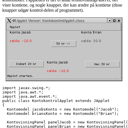
viser kontiene, og nogle knapper, der kan ændre på kontiene (disse
knapper udgør kontrol-delen af programmet).
import java.awt.*;
import java.awt.event.*;
public class KontokontrolApplet extends JApplet
{
  Kontomodel jacobsKonto = new Kontomodel("Jacob");
  Kontomodel briansKonto = new Kontomodel("Brian");
  KontovisningPanel panelJacob = new KontovisningPanel(
  KontovisningPanel panelBrian = new KontovisningPanel(