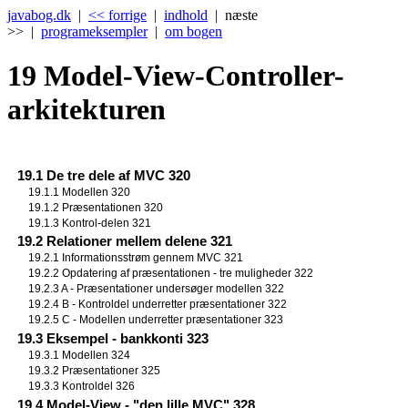
javabog.dk
|
<< forrige
|
indhold
| næste
>> |
programeksempler
|
om bogen
19
Model-View-Controller-
arkitekturen
19.1 De tre dele af MVC 320
19.1.1 Modellen 320
19.1.2 Præsentationen 320
19.1.3 Kontrol-delen 321
19.2 Relationer mellem delene 321
19.2.1 Informationsstrøm gennem MVC 321
19.2.2 Opdatering af præsentationen - tre muligheder 322
19.2.3 A - Præsentationer undersøger modellen 322
19.2.4 B - Kontroldel underretter præsentationer 322
19.2.5 C - Modellen underretter præsentationer 323
19.3 Eksempel - bankkonti 323
19.3.1 Modellen 324
19.3.2 Præsentationer 325
19.3.3 Kontroldel 326
19.4 Model-View - "den lille MVC" 328