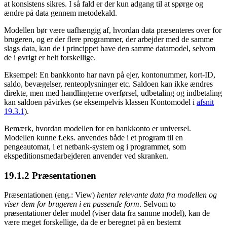
at konsistens sikres. I så fald er der kun adgang til at spørge og
ændre på data gennem metodekald.
Modellen bør være uafhængig af, hvordan data præsenteres over for
brugeren, og er der flere programmer, der arbejder med de samme
slags data, kan de i princippet have den samme datamodel, selvom
de i øvrigt er helt forskellige.
Eksempel: En bankkonto har navn på ejer, kontonummer, kort-ID,
saldo, bevægelser, renteoplysninger etc. Saldoen kan ikke ændres
direkte, men med handlingerne overførsel, udbetaling og indbetaling
kan saldoen påvirkes (se eksempelvis klassen Kontomodel i
afsnit
19.3.1
).
Bemærk, hvordan modellen for en bankkonto er universel.
Modellen kunne f.eks. anvendes både i et program til en
pengeautomat, i et netbank-system og i programmet, som
ekspeditionsmedarbejderen anvender ved skranken.
19.1.2
Præsentationen
Præsentationen (eng.: View)
henter relevante data fra modellen og
viser dem for brugeren i en passende form
. Selvom to
præsentationer deler model (viser data fra samme model), kan de
være meget forskellige, da de er beregnet på en bestemt