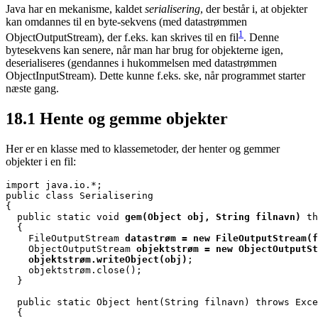
Java har en mekanisme, kaldet
serialisering
, der består i, at
objekter
kan omdannes til en byte-sekvens (med datastrømmen
1
ObjectOutputStream), der f.eks. kan skrives til en fil
. Denne
bytesekvens kan senere, når man har brug for objekterne igen,
deserialiseres (gendannes i hukommelsen med datastrømmen
ObjectInputStream). Dette kunne f.eks. ske, når programmet starter
næste gang.
18.1
Hente og gemme objekter
Her er en klasse med to klassemetoder, der henter og gemmer
objekter i en fil:
import java.io.*;

public class Serialisering

{

  public static void 
gem(Object obj, String filnavn)
 th
  {

    FileOutputStream 
datastrøm = new FileOutputStream(f
    ObjectOutputStream 
objektstrøm = new ObjectOutputSt
objektstrøm.writeObject(obj)
;

    objektstrøm.close();

  }

  public static Object hent(String filnavn) throws Exce
  {
