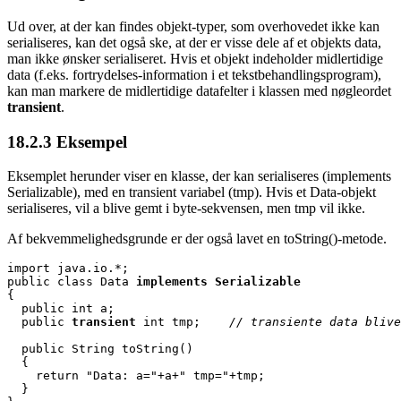
Ud over, at der kan findes objekt-typer, som overhovedet ikke kan
serialiseres, kan det også ske, at der er visse dele af et objekts data,
man ikke ønsker serialiseret. Hvis et objekt indeholder midlertidige
data (f.eks. fortrydelses-information i et tekstbehandlingsprogram),
kan man markere de midlertidige datafelter i klassen med nøgleordet
transient
.
18.2.3
Eksempel
Eksemplet herunder viser en klasse, der kan serialiseres (implements
Serializable), med en transient variabel (tmp). Hvis et Data-objekt
serialiseres, vil a blive gemt i byte-sekvensen, men tmp vil ikke.
Af bekvemmelighedsgrunde er der også lavet en toString()-metode.
import java.io.*;

public class Data 
implements Serializable
{

  public int a;

  public 
transient
 int tmp;    
// transiente data blive
  public String toString()

  { 

    return "Data: a="+a+" tmp="+tmp;

  }
