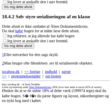
Jeg lover at anskaffe den i nær fremtid.
18.4.2
Selv styre serialiseringen af en klasse
Dette afsnit er ikke omfattet af Åben Dokumentslicens.
Du skal
købe
bogen for at måtte læse dette afsnit.
Jeg erklærer, at jeg allerede har købt bogen
Jeg lover at anskaffe den i nær fremtid.
1
Eller netværket for den sags skyld.
2
Man bruger ofte filendelsen .ser til serialiserede objekter.
javabog.dk
|
<< forrige
|
indhold
|
næste
>>
|
programeksempler
|
om bogen
http://javabog.dk/ -
af Jacob Nordfalk.
Licens og kopiering under
Åben Dokumentlicens
(ÅDL) hvor intet andet er nævnt (82% af værket).
Ønsker du at se de sidste 18% af dette værk (199974 tegn) skal du
købe bogen. S� f�r du pæne figurer og layout, stikordsregister og
en trykt bog med i købet.