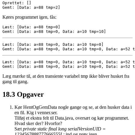
Oprettet: []

Gemt: [Data: a=88 tmp=2]
Køres programmet igen, fås:
Læst: [Data: a=88 tmp=0]

Gemt: [Data: a=88 tmp=0, Data: a=10 tmp=10]
Læst: [Data: a=88 tmp=0, Data: a=10 tmp=0]

Gemt: [Data: a=88 tmp=0, Data: a=10 tmp=0, Data: a=52 t
Læst: [Data: a=88 tmp=0, Data: a=10 tmp=0, Data: a=52 t
Gemt: [Data: a=88 tmp=0, Data: a=10 tmp=0, Data: a=52 t
Læg mærke til, at den transiente variabel tmp ikke bliver husket fra
gang til gang.
18.3
Opgaver
Kør HentOgGemData nogle gange og se, at den husker data i
en fil. Kig i venner.ser.
Tilføj et ekstra felt til Data.java, oversæt og kør programmet.
Hvad sker der? Hvorfor?
Sæt
private static final long serialVersionUID =
1234567888777666555L;
ind og prøv igen.