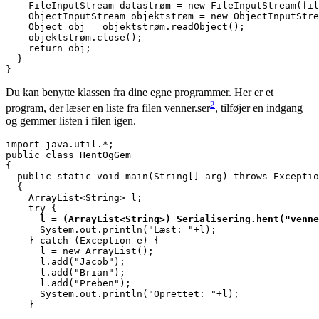
    FileInputStream datastrøm = new FileInputStream(fil
    ObjectInputStream 
objektstrøm
 = new ObjectInputStre
    Object obj = 
objektstrøm
.readObject();

objektstrøm
.close();

    return obj;

  }

}
Du kan benytte klassen fra dine egne programmer. Her er et
2
program, der læser en liste fra filen venner.ser
, tilføjer en indgang
og gemmer listen i filen igen.
import java.util.*;

public class HentOgGem

{

  public static void main(String[] arg) throws Exceptio
  {

    ArrayList<String> l;

      l = (ArrayList<String>) Serialisering.hent("venne

      System.out.println("Læst: "+l);

    } catch (Exception e) {

      l = new ArrayList();

      l.add("Jacob");

      l.add("Brian");

      l.add("Preben");

      System.out.println("Oprettet: "+l);

    }
