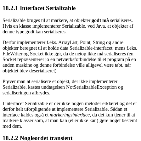
18.2.1
Interfacet Serializable
Serializable bruges til at markere, at objekter
godt må
serialiseres.
Hvis en klasse implementerer Serializable, ved Java, at objekter af
denne type godt kan serialiseres.
Derfor implementerer f.eks. ArrayList, Point, String og andre
objekter beregnet til at holde data Serializable-interfacet, mens f.eks.
FileWriter og Socket ikke gør, da de netop ikke må serialiseres (en
Socket repræsenterer jo en netværksforbindelse til et program på en
anden maskine og denne forbindelse ville alligevel være tabt, når
objektet blev deserialiseret).
Prøver man at serialisere et objekt, der ikke implementerer
Serializable, kastes undtagelsen NotSerializableException og
serialiseringen afbrydes.
I interfacet Serializable er der ikke nogen metoder erklæret og det er
derfor helt uforpligtende at implementere Serializable. Sådan et
interface kaldes også et
markeringsinterface
, da det kun tjener til at
markere klasser som, at man kan (eller ikke kan) gøre noget bestemt
med dem.
18.2.2
Nøgleordet transient