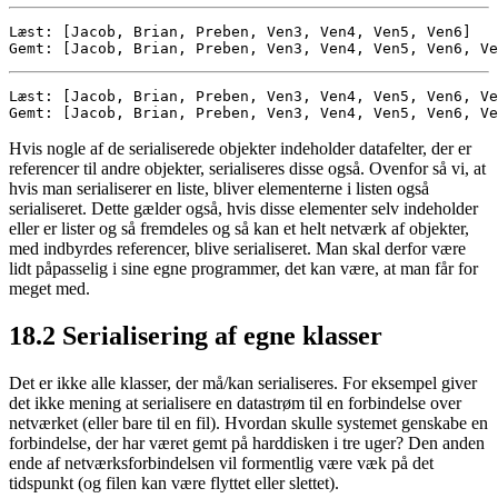
Læst: [Jacob, Brian, Preben, Ven3, Ven4, Ven5, Ven6]

Gemt: [Jacob, Brian, Preben, Ven3, Ven4, Ven5, Ven6, Ve
Læst: [Jacob, Brian, Preben, Ven3, Ven4, Ven5, Ven6, Ve
Gemt: [Jacob, Brian, Preben, Ven3, Ven4, Ven5, Ven6, Ve
Hvis nogle af de serialiserede objekter indeholder datafelter, der er
referencer til andre objekter, serialiseres disse også. Ovenfor så vi, at
hvis man serialiserer en liste, bliver elementerne i listen også
serialiseret. Dette gælder også, hvis disse elementer selv indeholder
eller er lister og så fremdeles og så kan et helt netværk af objekter,
med indbyrdes referencer, blive serialiseret. Man skal derfor være
lidt påpasselig i sine egne programmer, det kan være, at man får for
meget med.
18.2
Serialisering af egne klasser
Det er ikke alle klasser, der må/kan serialiseres. For eksempel giver
det ikke mening at serialisere en datastrøm til en forbindelse over
netværket (eller bare til en fil). Hvordan skulle systemet genskabe en
forbindelse, der har været gemt på harddisken i tre uger? Den anden
ende af netværksforbindelsen vil formentlig være væk på det
tidspunkt (og filen kan være flyttet eller slettet).