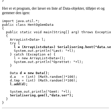
}
Her er et program, der læser en liste af Data-objekter, tilføjer et og
gemmer den igen:
import java.util.*;

public class HentOgGemData

{

  public static void main(String[] arg) throws Exceptio
  {

    ArrayList<Data> l;

      l = (ArrayList<Data>) Serialisering.hent("data.se

      System.out.println("Læst: "+l);

    } catch (Exception e) {

      l = new ArrayList<Data>();

      System.out.println("Oprettet: "+l);

    }

    Data 
d = new Data()
;

    d.a   = (int) (Math.random()*100);

    l.add(d);
    Serialisering.gem(l,"data.ser");

  }

}