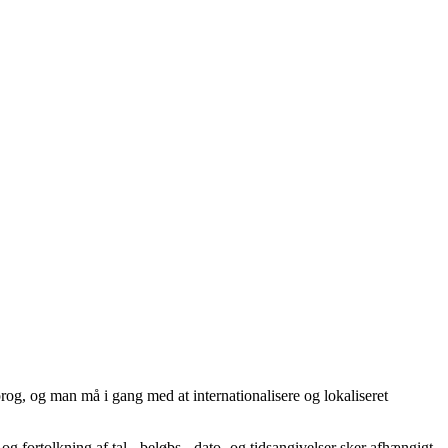
rog, og man må i gang med at internationalisere og lokaliseret
og fortolkning af tal-, beløbs-, dato- og tidsangivelser sker afhængigt