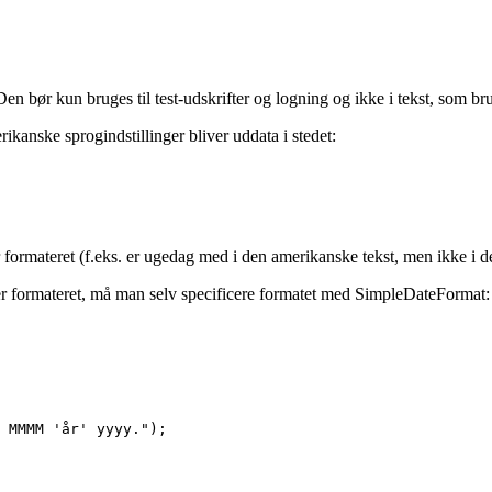
 Den bør kun bruges til test-udskrifter og logning og ikke i tekst, som br
anske sprogindstillinger bliver uddata i stedet:
er formateret (f.eks. er ugedag med i den amerikanske tekst, men ikke i 
r formateret, må man selv specificere formatet med SimpleDateFormat:
 MMMM 'år' yyyy.");