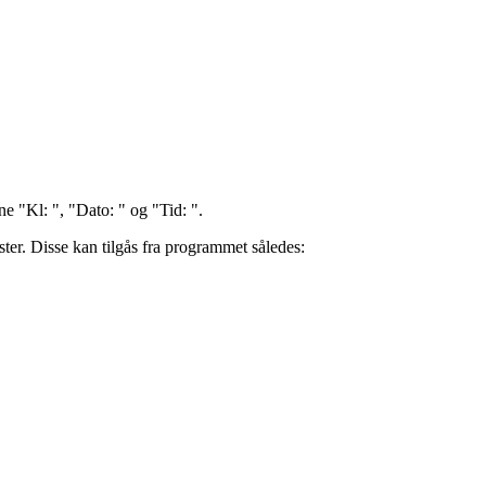
e "Kl: ", "Dato: " og "Tid: ".
ter. Disse kan tilgås fra programmet således: