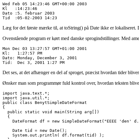
Kl   :14:23:46
Dato :5. februar 2003
Tid  :05-02-2003 14:23
Læg for det første mærke til, at toString() på Date ikke er lokaliseret.
Ovenstående program er kørt med danske sprogindstillinger. Med amerik
Mon Dec 03 13:27:57 GMT+01:00 2001
Kl:   1:27:57 PM
Dato: Monday, December 3, 2001
Tid:  Dec 3, 2001 1:27 PM
Det ses, at det afhænger en del af sproget, præcist hvordan tider bliv
Ønsker man som programmør fuld kontrol over, hvordan teksten blive
import java.util.*;
public class BenytSimpleDateFormat
{
  public static void main(String arg[])
  {
    DateFormat df = new SimpleDateFormat("EEEE 'den' d.
    Date tid = new Date();
    System.out.println( df.format(tid) );