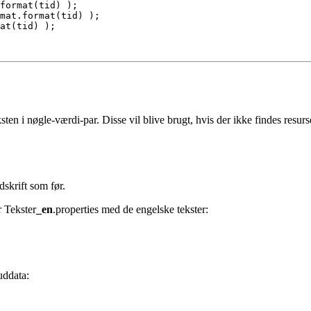
format(tid) );
mat.format(tid) );
at(tid) );
ksten i nøgle-værdi-par. Disse vil blive brugt, hvis der ikke findes resur
dskrift som før.
r Tekster
_en
.properties med de engelske tekster:
uddata: