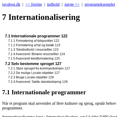
javabog.dk
|
<< forrige
|
indhold
|
næste >>
|
programeksempler
7
Internationalisering
7.1 Internationale programmer 122
7.1.1 Formatering af tidspunkter 122
7.1.2 Formatering af tal og beløb 123
7.1.3 Tekstindhold i resursefiler 123
7.1.4 Avanceret: Binære resursefiler 124
7.1.5 Avanceret tekstformatering 125
7.2 Selv bestemme sproget 127
7.2.1 Styre sproget fra kommandolinjen 127
7.2.2 De mulige Locale-objekter 127
7.2.3 Bruge Locale-objekter 128
7.2.4 Avanceret: Sætte standardsprog 128
7.1
Internationale programmer
Når et program skal anvendes af flere kulturer og sprog, opstår behov 
programmet.
Internationalisering
(eng.: Internationalization, også kaldet I18N) best