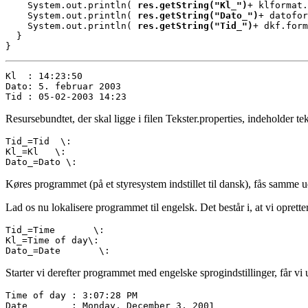
    System.out.println( 
res.getString("Kl_")
+ klformat.
    System.out.println( 
res.getString("Dato_")
+ datofor
    System.out.println( 
res.getString("Tid_")
+ dkf.form
  }
}
Dato: 5. februar 2003
Tid : 05-02-2003 14:23
Resursebundtet, der skal ligge i filen Tekster.properties, indeholder te
Kl_=Kl   \:
Dato_=Dato \:
Køres programmet (på et styresystem indstillet til dansk), fås samme u
Lad os nu lokalisere programmet til engelsk. Det består i, at vi oprette
Kl_=Time of day\:
Dato_=Date       \:
Starter vi derefter programmet med engelske sprogindstillinger, får vi 
Date        : Monday, December 3, 2001