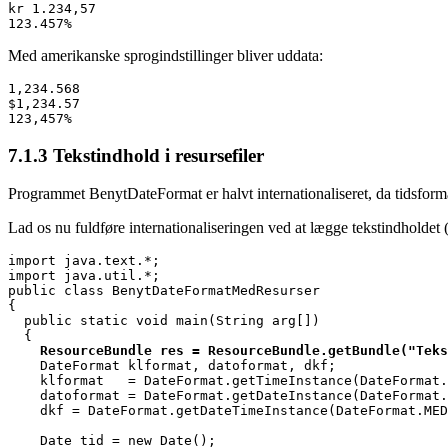
kr 1.234,57
123.457%
Med amerikanske sprogindstillinger bliver uddata:
$1,234.57
123,457%
7.1.3
Tekstindhold i resursefiler
Programmet BenytDateFormat er halvt internationaliseret, da tidsforma
Lad os nu fuldføre internationaliseringen ved at lægge tekstindholdet 
import java.util.*;
public class BenytDateFormatMedResurser
{
  public static void main(String arg[])
  {
ResourceBundle res = ResourceBundle.getBundle("Teks
    DateFormat klformat, datoformat, dkf;
    klformat   = DateFormat.getTimeInstance(DateFormat.
    datoformat = DateFormat.getDateInstance(DateFormat.
    dkf = DateFormat.getDateTimeInstance(DateFormat.MED
    Date tid = new Date();