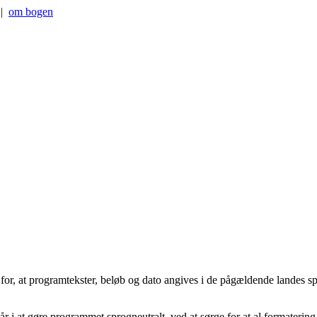
|
om bogen
for, at programtekster, beløb og dato angives i de pågældende landes sp
år i at gøre programmet sprogneutralt, ved at sørge for at al formatering 