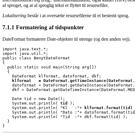
af sproget, og at al sproglig tekst er flyttet til resursefiler.
Lokalisering
består i at oversætte resursefilerne til et bestemt sprog.
7.1.1
Formatering af tidspunkter
DateFormat formaterer Date-objekter til strenge (og den anden vej).
import java.util.*;
public class BenytDateFormat
{
  public static void main(String arg[])
  {
    DateFormat klformat, datoformat, dkf;
    klformat   = DateFormat.getTimeInstance(DateFormat.
    datoformat = DateFormat.getDateInstance(DateFormat.
    dkf = DateFormat.getDateTimeInstance(DateFormat.MED
    Date tid = new Date();
    System.out.println( 
tid
 );
    System.out.println( "Kl   :"+ 
klformat.format(tid)
 
    System.out.println( "Dato :"+ datoformat.format(tid
    System.out.println( "Tid  :"+ dkf.format(tid) );
  }
}