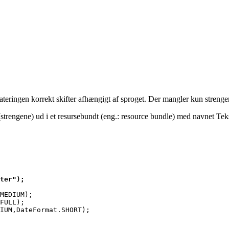
teringen korrekt skifter afhængigt af sproget. Der mangler kun strengen
(strengene) ud i et resursebundt
(eng.: resource bundle)
med navnet Teks
ter");
MEDIUM);
FULL);
IUM,DateFormat.SHORT);