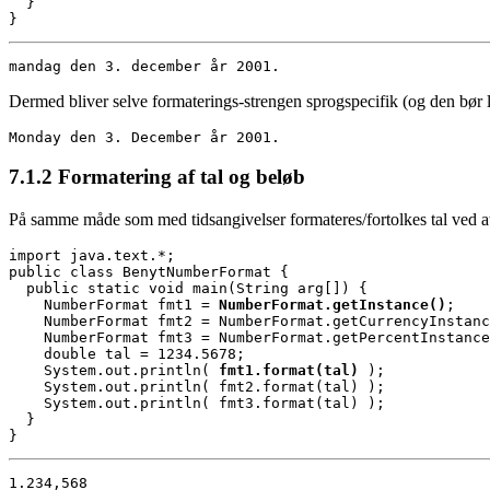
  }
}
mandag den 3. december år 2001.
Dermed bliver selve formaterings-strengen sprogspecifik (og den bør l
Monday den 3. December år 2001.
7.1.2
Formatering af tal og beløb
På samme måde som med tidsangivelser formateres/fortolkes tal ved at 
public class BenytNumberFormat {
  public static void main(String arg[]) {
    NumberFormat fmt1 = 
NumberFormat.getInstance()
;
    NumberFormat fmt2 = NumberFormat.getCurrencyInstanc
    NumberFormat fmt3 = NumberFormat.getPercentInstance
    double tal = 1234.5678;
    System.out.println( 
fmt1.format(tal)
 );
    System.out.println( fmt2.format(tal) );
    System.out.println( fmt3.format(tal) );
  }
}