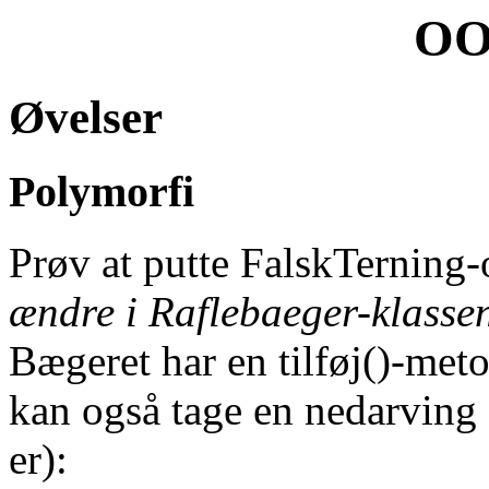
OO
Øvelser
Polymorfi
Prøv at putte FalskTerning-
ændre i Raflebaeger-klasse
Bægeret har en tilføj()-met
kan også tage en nedarving 
er):