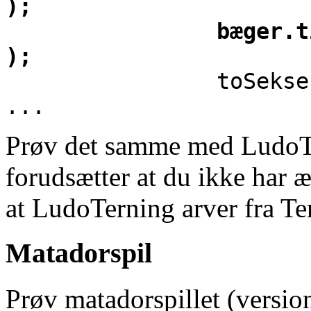
);
bæger.tilføj( n
);
toSeksere=f
...
Prøv det samme med LudoTe
forudsætter at du ikke har æ
at LudoTerning arver fra Te
Matadorspil
Prøv matadorspillet (versio