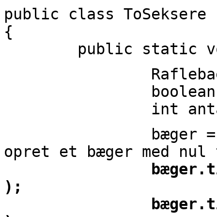
public class ToSeksere
{
public static void 
Raflebaeger 
boolean toSe
int antalFo
bæger = new Ra
opret et bæger med nul 
bæger.tilføj( n
);
bæger.tilføj( n