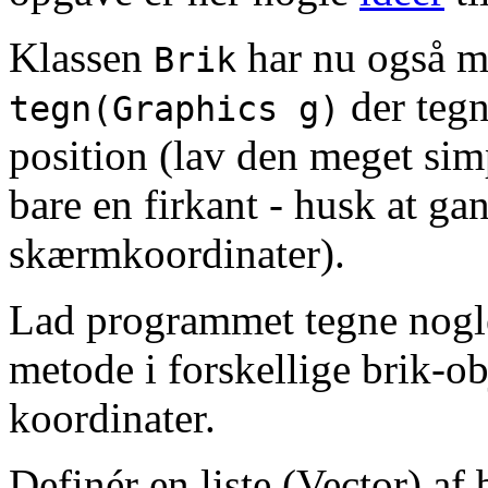
Klassen
har nu også 
Brik
der tegn
tegn(Graphics g)
position (lav den meget sim
bare en firkant - husk at ga
skærmkoordinater).
Lad programmet tegne nogle
metode i forskellige brik-ob
koordinater.
Definér en liste (Vector) af 